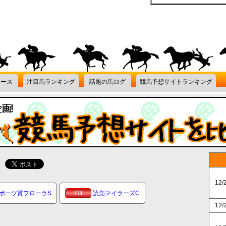
レース
注目馬ランキング
話題の馬ログ
競馬予想サイトランキング
12/
ポーツ賞フローラS
GII
読売マイラーズC
12/