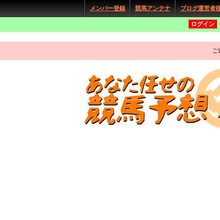
メンバー登録
競馬アンテナ
ブログ運営者
ログイン
ご