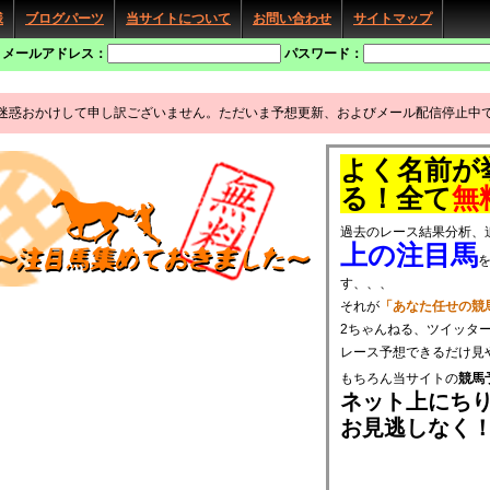
様
ブログパーツ
当サイトについて
お問い合わせ
サイトマップ
メールアドレス：
パスワード：
迷惑おかけして申し訳ございません。ただいま予想更新、およびメール配信停止中
よく名前が
る！全て
無
過去のレース結果分析、
上の注目馬
す、、、
それが
「あなた任せの競
2ちゃんねる、ツイッタ
レース予想できるだけ見
もちろん当サイトの
競馬
ネット上にち
お見逃しなく