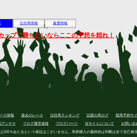
果
注目馬情報
厳選情報
カップで勝ちたいならここの予想を頼れ！
ース情報
過去のレース
注目馬ランキング
話題の馬ログ
競馬予想サ
馬アンテナ
ブログ運営者様
ブログパーツ
当サイトについて
お問い合
は100％あたるという保証はございません。馬券購入の最終的は判断は全て自己責