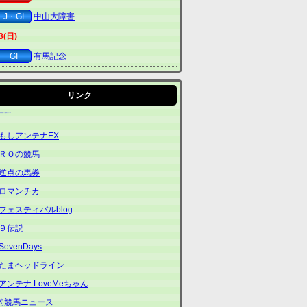
J・GI
中山大障害
3(日)
GI
有馬記念
リンク
もしアンテナEX
ＲＯの競馬
逆点の馬券
ロマンチカ
フェスティバルblog
９伝説
evenDays
たまヘッドライン
アンテナ LoveMeちゃん
h的競馬ニュース