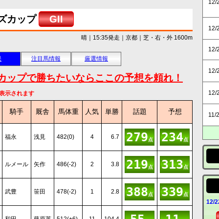
12/
ズカップ
GII
12/
晴｜15:35発走｜京都｜芝・右・外 1600m
12/
果
注目馬情報
厳選情報
12/
カップで勝ちたいならここの予想を頼れ！
12/
表示されます
騎手
厩舎
馬体重
人気
単勝
話題
予想
11/
279
234
福永
浅見
482(0)
4
6.7
点
点
219
313
ルメール
矢作
486(-2)
2
3.8
点
点
388
339
武豊
笹田
478(-2)
1
2.8
点
点
12/2