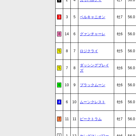
2
2
4
ガリバルディ
牡7
56.0
3
3
5
ベルキャニオン
牡7
56.0
8
14
6
グァンチャーレ
牡6
56.0
5
8
7
ロジクライ
牡5
56.0
ダッシングブレイ
5
7
8
牡6
56.0
ズ
6
10
9
ブラックムーン
牡6
56.0
4
6
10
ムーンクレスト
牡6
56.0
7
11
11
ピークトラム
牡7
56.0