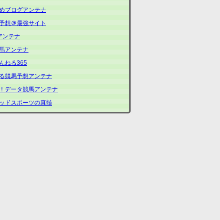
めブログアンテナ
予想＠最強サイト
Pアンテナ
馬アンテナ
んねる365
る競馬予想アンテナ
！データ競馬アンテナ
ッドスポーツの真髄