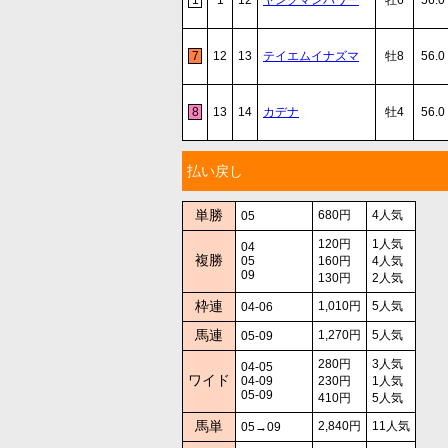
1
1
12
ヤングマンパワー
牡6
56.0
7
12
13
テイエムイナズマ
牡8
56.0
8
13
14
カデナ
牡4
56.0
払い戻し
単勝
680円
4人気
05
120円
1人気
04
複勝
05
160円
4人気
09
130円
2人気
枠連
1,010円
5人気
04-06
馬連
1,270円
5人気
05-09
280円
3人気
04-05
ワイド
04-09
230円
1人気
05-09
410円
5人気
馬単
2,840円
11人気
05→09