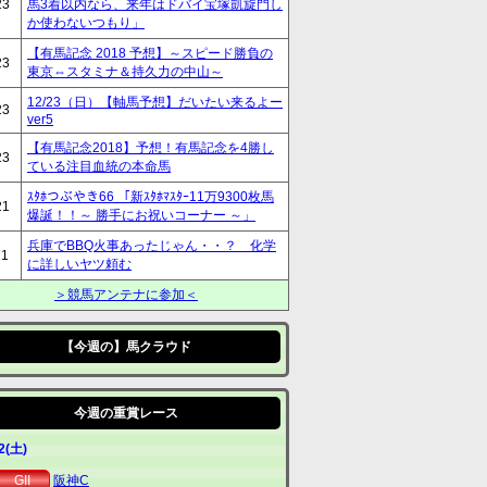
23
馬3着以内なら、来年はドバイ宝塚凱旋門し
か使わないつもり」
【有馬記念 2018 予想】～スピード勝負の
23
東京⇔スタミナ＆持久力の中山～
12/23（日）【軸馬予想】だいたい来るよー
23
ver5
【有馬記念2018】予想！有馬記念を4勝し
23
ている注目血統の本命馬
ｽﾀﾎつぶやき66 「新ｽﾀﾎﾏｽﾀｰ11万9300枚馬
21
爆誕！！～ 勝手にお祝いコーナー ～」
兵庫でBBQ火事あったじゃん・・？ 化学
21
に詳しいヤツ頼む
＞競馬アンテナに参加＜
【今週の】馬クラウド
今週の重賞レース
2(土)
GII
阪神C