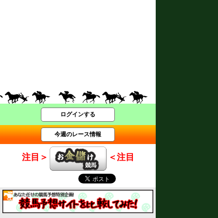
ログインする
今週のレース情報
注目＞
＜注目