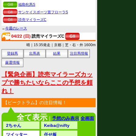
GIII
福島牝馬S
GII
サンケイスポーツ賞フローラS
GII
読売マイラーズC
→
今週のレース
04/22 (日)
読売マイラーズC
GII
晴｜15:35発走｜京都｜芝・右・外 1600m
登録馬
出馬表
結果
注目馬情報
厳選情報
【緊急企画】読売マイラーズカッ
プで勝ちたいならここの予想を頼
れ！
【ピークトラム】の注目情報！
全て表示
｜
予想のみ表示
|
全画面
2ちゃん
Keiba@nifty
ツイッター
任せ板