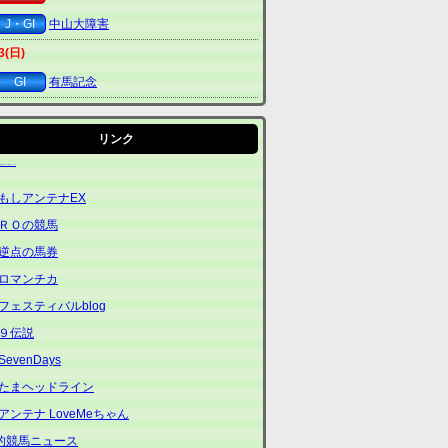
J・GI
中山大障害
3(日)
GI
有馬記念
リンク
もしアンテナEX
ＲＯの競馬
逆点の馬券
ロマンチカ
フェスティバルblog
９伝説
evenDays
たまヘッドライン
アンテナ LoveMeちゃん
h的競馬ニュース