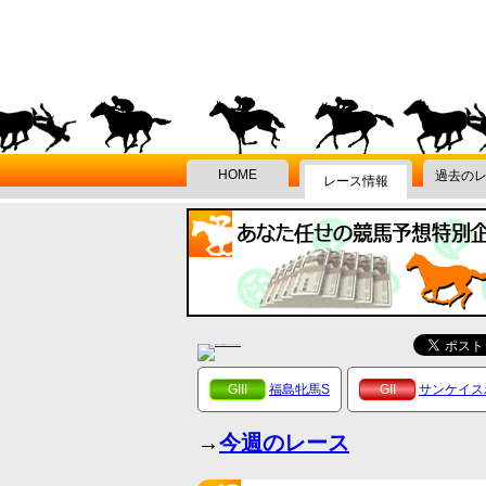
HOME
過去の
レース情報
GIII
福島牝馬S
GII
サンケイス
→
今週のレース