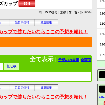
12/
ズカップ
GII
晴｜15:35発走｜京都｜芝・右・外 1600m
12/
果
注目馬情報
厳選情報
12/
カップで勝ちたいならここの予想を頼れ！
12/
12/
11/
全て表示
｜
|
予想のみ表示
全画面
ー
任せ板
果
注目馬情報
厳選情報
カップで勝ちたいならここの予想を頼れ！
12/2