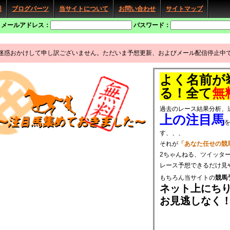
様
ブログパーツ
当サイトについて
お問い合わせ
サイトマップ
メールアドレス：
パスワード：
迷惑おかけして申し訳ございません。ただいま予想更新、およびメール配信停止中
よく名前が
る！全て
無
過去のレース結果分析、
上の注目馬
す、、、
それが
「あなた任せの競
2ちゃんねる、ツイッタ
レース予想できるだけ見
もちろん当サイトの
競馬
ネット上にち
お見逃しなく