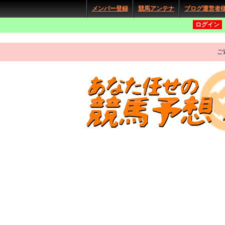
メンバー登録
競馬アンテナ
ブログ運営者
ログイン
ご