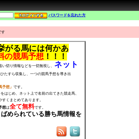
パスワードを忘れた方
です
挙がる馬には何かあ
料の競馬予想
！！！
ネット
追い切り情報などを一切無視し、
をひたすら収集し、一つの競馬予想を導き出
馬予想」
です。
ーをはじめ、ネット上で名前の出てきた競走馬、
やすくまとめてあります。
全て無料
予想
は
です。
りばめられている勝ち馬情報を
！