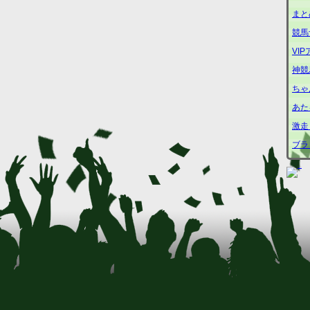
まと
競馬
VI
神競
ちゃ
あた
激走
ブラ