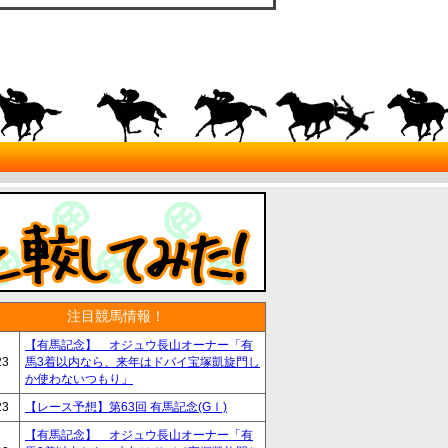
注目競馬情報！
【有馬記念】 オジュウ長山オーナー「有
23
馬3着以内なら、来年はドバイ宝塚凱旋門し
か使わないつもり」
23
【レース予想】第63回 有馬記念(GⅠ)
【有馬記念】 オジュウ長山オーナー「有