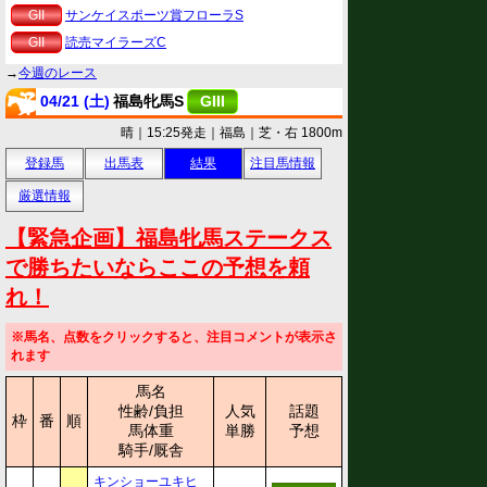
GII
サンケイスポーツ賞フローラS
GII
読売マイラーズC
→
今週のレース
04/21 (土)
福島牝馬S
GIII
晴｜15:25発走｜福島｜芝・右 1800m
登録馬
出馬表
結果
注目馬情報
厳選情報
【緊急企画】福島牝馬ステークス
で勝ちたいならここの予想を頼
れ！
※馬名、点数をクリックすると、注目コメントが表示さ
れます
馬名
性齢/負担
人気
話題
枠
番
順
馬体重
単勝
予想
騎手/厩舎
キンショーユキヒ