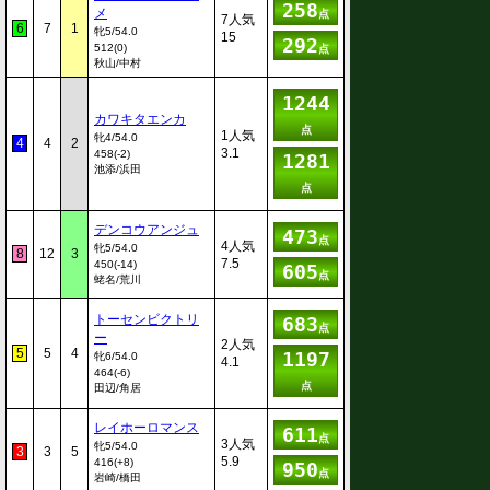
258
メ
点
7人気
6
7
1
牝5/54.0
15
292
512(0)
点
秋山/中村
1244
カワキタエンカ
点
1人気
牝4/54.0
4
4
2
3.1
458(-2)
1281
池添/浜田
点
デンコウアンジュ
473
点
4人気
牝5/54.0
8
12
3
7.5
450(-14)
605
点
蛯名/荒川
トーセンビクトリ
683
点
ー
2人気
5
5
4
1197
牝6/54.0
4.1
464(-6)
点
田辺/角居
レイホーロマンス
611
点
3人気
牝5/54.0
3
3
5
5.9
416(+8)
950
点
岩崎/橋田