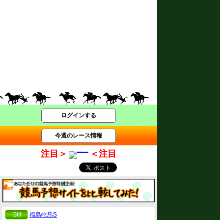
ログインする
今週のレース情報
注目＞
＜注目
GIII
福島牝馬S