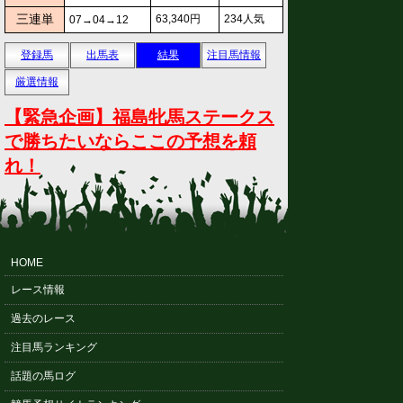
三連単
63,340円
234人気
07→04→12
登録馬
出馬表
結果
注目馬情報
厳選情報
【緊急企画】福島牝馬ステークス
で勝ちたいならここの予想を頼
れ！
HOME
レース情報
過去のレース
注目馬ランキング
話題の馬ログ