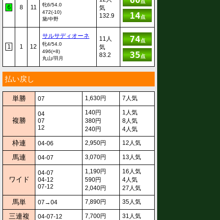
点
牝6/54.0
6
8
11
気
472(-10)
14
132.9
点
黛/中野
サルサディオーネ
74
11人
点
牝4/54.0
1
1
12
気
496(+8)
35
83.2
点
丸山/羽月
払い戻し
単勝
1,630円
7人気
07
140円
1人気
04
複勝
07
380円
8人気
12
240円
4人気
枠連
2,950円
12人気
04-06
馬連
3,070円
13人気
04-07
1,190円
16人気
04-07
ワイド
04-12
590円
4人気
07-12
2,040円
27人気
馬単
7,890円
35人気
07→04
三連複
7,700円
31人気
04-07-12