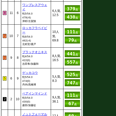
ワンブレスアウェ
379
イ
点
6人気
8
11
6
牝5/54.0
12.5
430
478(-6)
点
津村/古賀慎
ロッカフラベイビ
111
10人
ー
点
7
10
7
気
牝6/54.0
79
69.8
462(-4)
点
北村宏/鹿戸
ブラックオニキス
441
点
8人気
牝4/54.0
7
9
8
16.5
422(0)
557
点
吉田隼/加藤和
ゲッカコウ
525
点
5人気
牝5/54.0
5
6
9
8.3
474(0)
747
点
丹内/高橋博
ベアインマインド
111
点
9人気
牝5/54.0
2
2
10
36.1
430(0)
67
点
菱田/加藤征
ノットフォーマル
60
12人