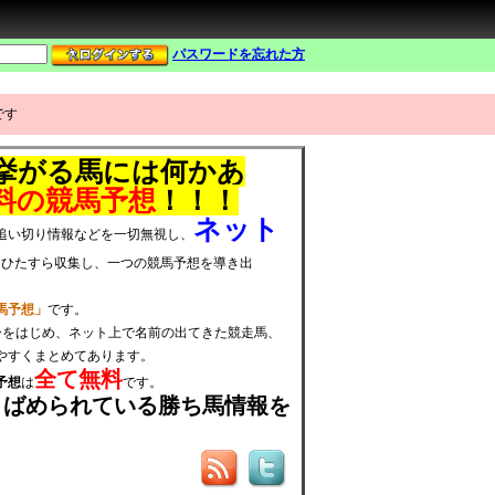
パスワードを忘れた方
です
挙がる馬には何かあ
料の競馬予想
！！！
ネット
追い切り情報などを一切無視し、
をひたすら収集し、一つの競馬予想を導き出
馬予想」
です。
ーをはじめ、ネット上で名前の出てきた競走馬、
やすくまとめてあります。
全て無料
予想
は
です。
りばめられている勝ち馬情報を
！