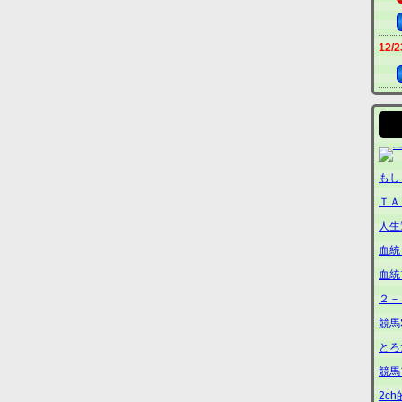
12/2
もし
ＴＡ
人生
血統
血統
２－
競馬S
とろ
競馬
2c