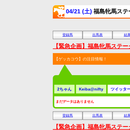
04/21 (土)
福島牝馬ステ
登録馬
出馬表
結
【緊急企画】福島牝馬ステー
【ゲッカコウ】の注目情報！
2ちゃん
Keiba@nifty
ツイッタ
まだデータはありません
登録馬
出馬表
結
【緊急企画】福島牝馬ステー