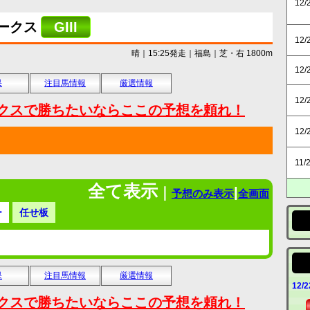
12/
ークス
GIII
12/
晴｜15:25発走｜福島｜芝・右 1800m
12/
果
注目馬情報
厳選情報
12/
クスで勝ちたいならここの予想を頼れ！
12/
11/
全て表示
｜
|
予想のみ表示
全画面
ー
任せ板
果
注目馬情報
厳選情報
12/2
クスで勝ちたいならここの予想を頼れ！