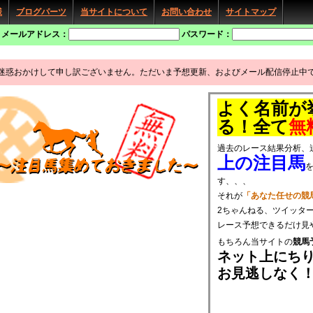
様
ブログパーツ
当サイトについて
お問い合わせ
サイトマップ
メールアドレス：
パスワード：
迷惑おかけして申し訳ございません。ただいま予想更新、およびメール配信停止中
よく名前が
る！全て
無
過去のレース結果分析、
上の注目馬
す、、、
それが
「あなた任せの競
2ちゃんねる、ツイッタ
レース予想できるだけ見
もちろん当サイトの
競馬
ネット上にち
お見逃しなく