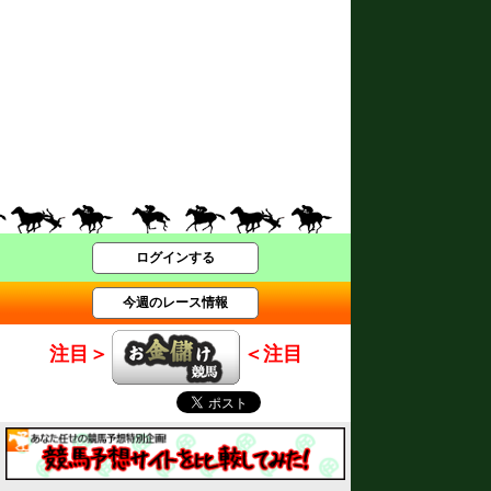
ログインする
今週のレース情報
注目＞
＜注目