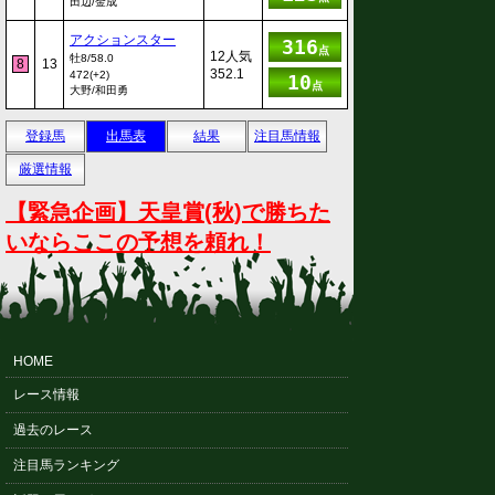
田辺/金成
アクションスター
316
点
12人気
牡8/58.0
8
13
352.1
472(+2)
10
点
大野/和田勇
登録馬
出馬表
結果
注目馬情報
厳選情報
【緊急企画】天皇賞(秋)で勝ちた
いならここの予想を頼れ！
HOME
レース情報
過去のレース
注目馬ランキング