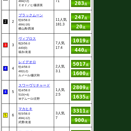
71
484(+2)
283
点
Ｃオドノヒ/藤原英
ブラックムーン
247
点
11人気
牡6/58.0
2
2
181.3
484(-16)
20
点
横山典/西浦
ヴィブロス
1019
点
7人気
牝5/56.0
3
3
17.4
440(0)
440
点
福永/友道
レイデオロ
5017
点
2人気
牡4/58.0
4
4
3.1
482(-2)
1600
点
ルメール/藤沢和
スワーヴリチャード
2809
点
1人気
牡4/58.0
4
5
2.5
510(+4)
1635
点
Ｍデムーロ/庄野
マカヒキ
3311
点
3人気
牡5/58.0
5
6
7
494(-12)
900
点
武豊/友道