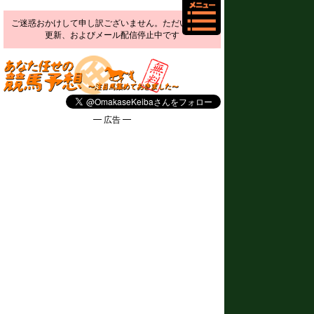
ご迷惑おかけして申し訳ございません。ただいま予想
更新、およびメール配信停止中です
━ 広告 ━