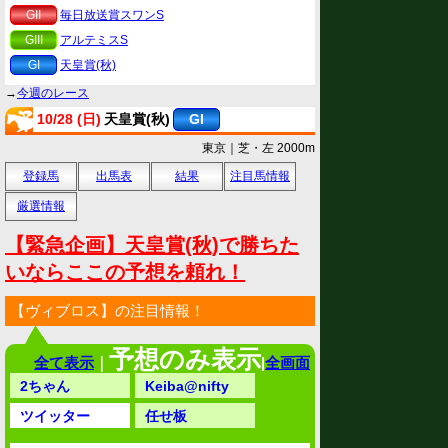
GII
毎日放送賞スワンS
GIII
アルテミスS
GI
天皇賞(秋)
→
今週のレース
10/28 (日)
天皇賞(秋)
GI
東京｜芝・左 2000m
登録馬
出馬表
結果
注目馬情報
厳選情報
【緊急企画】天皇賞(秋)で勝ちた
いならここの予想を頼れ！
【ヴィブロス】の注目情報！
予想のみ表示
全て表示
｜
|
全画面
2ちゃん
Keiba@nifty
ツイッター
任せ板