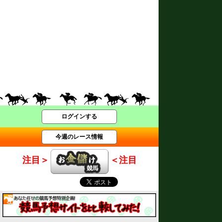
ログインする
今週のレース情報
注目＞
＜注目