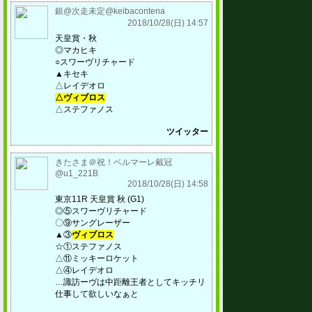
銀@次走未定@keibacontena
2018/10/28(日) 14:57
天皇賞・秋
◎マカヒキ
○スワーヴリチャード
▲キセキ
△レイデオロ
△ヴィブロス
△ステファノス
ツイッター
きたさま＠祝！ベルマーレ戴冠
@u1_221B
2018/10/28(日) 14:58
東京11R 天皇賞 秋 (G1)
◎⑤スワーヴリチャード
〇⑨サングレーザー
▲③
ヴィブロス
☆①ステファノス
△⑪ミッキーロケット
△④レイデオロ
…諏訪ーヴは中距離王者としてキッチリ
仕事して欲しいなぁと