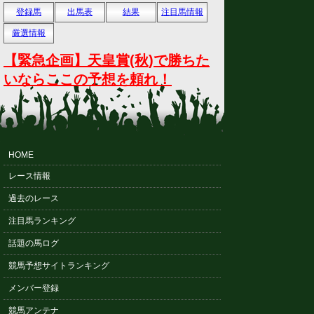
登録馬
出馬表
結果
注目馬情報
厳選情報
【緊急企画】天皇賞(秋)で勝ちた
いならここの予想を頼れ！
HOME
レース情報
過去のレース
注目馬ランキング
話題の馬ログ
競馬予想サイトランキング
メンバー登録
競馬アンテナ