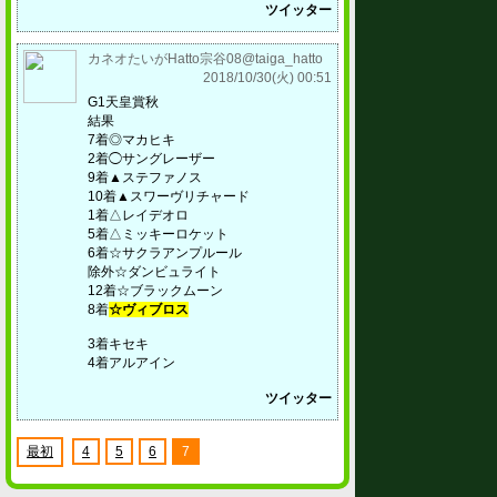
ツイッター
カネオたいがHatto宗谷08@taiga_hatto
2018/10/30(火) 00:51
G1天皇賞秋
結果
7着◎マカヒキ
2着◯サングレーザー
9着▲ステファノス
10着▲スワーヴリチャード
1着△レイデオロ
5着△ミッキーロケット
6着☆サクラアンプルール
除外☆ダンビュライト
12着☆ブラックムーン
8着
☆ヴィブロス
3着キセキ
4着アルアイン
ツイッター
最初
4
5
6
7