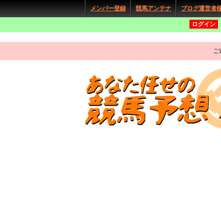
メンバー登録
競馬アンテナ
ブログ運営者
ログイン
ご