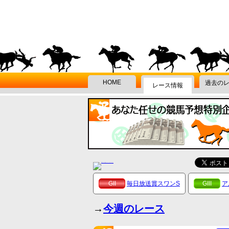
HOME
過去の
レース情報
GII
毎日放送賞スワンS
GIII
ア
→
今週のレース