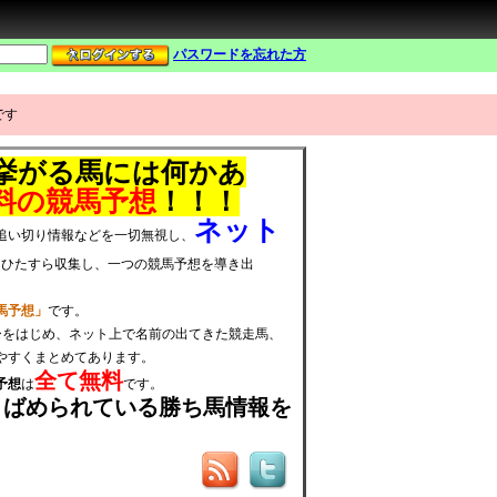
パスワードを忘れた方
です
挙がる馬には何かあ
料の競馬予想
！！！
ネット
追い切り情報などを一切無視し、
をひたすら収集し、一つの競馬予想を導き出
馬予想」
です。
ーをはじめ、ネット上で名前の出てきた競走馬、
やすくまとめてあります。
全て無料
予想
は
です。
りばめられている勝ち馬情報を
！