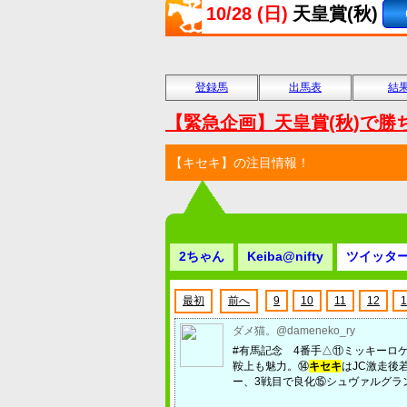
10/28 (日)
天皇賞(秋)
登録馬
出馬表
結
【緊急企画】天皇賞(秋)で
【キセキ】の注目情報！
2ちゃん
Keiba@nifty
ツイッタ
最初
前へ
9
10
11
12
1
ダメ猫。@dameneko_ry
#有馬記念 4番手△⑪ミッキーロ
鞍上も魅力。⑭
キセキ
はJC激走後
ー、3戦目で良化⑮シュヴァルグラ