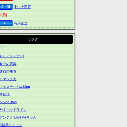
J・GI
中山大障害
3(日)
GI
有馬記念
リンク
もしアンテナEX
ＲＯの競馬
逆点の馬券
ロマンチカ
フェスティバルblog
９伝説
evenDays
たまヘッドライン
アンテナ LoveMeちゃん
h的競馬ニュース