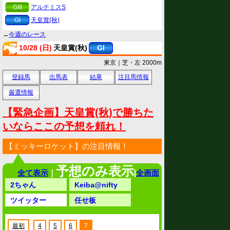
GIII
アルテミスS
GI
天皇賞(秋)
→
今週のレース
10/28 (日)
天皇賞(秋)
GI
東京｜芝・左 2000m
登録馬
出馬表
結果
注目馬情報
厳選情報
【緊急企画】天皇賞(秋)で勝ちた
いならここの予想を頼れ！
【ミッキーロケット】の注目情報！
予想のみ表示
全て表示
｜
|
全画面
2ちゃん
Keiba@nifty
ツイッター
任せ板
最初
4
5
6
7