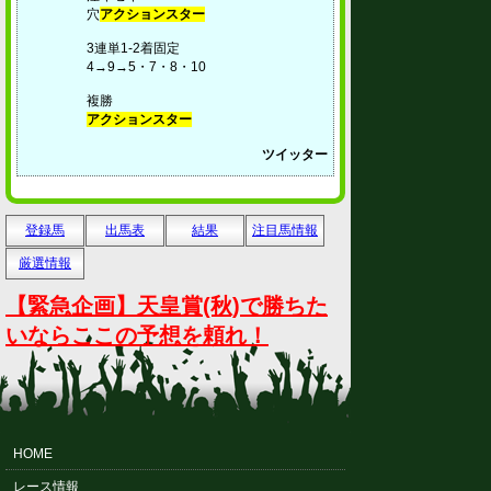
穴
アクションスター
3連単1-2着固定
4→9→5・7・8・10
複勝
アクションスター
ツイッター
登録馬
出馬表
結果
注目馬情報
厳選情報
【緊急企画】天皇賞(秋)で勝ちた
いならここの予想を頼れ！
HOME
レース情報