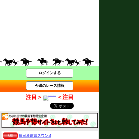
ログインする
今週のレース情報
注目＞
＜注目
GII
毎日放送賞スワンS