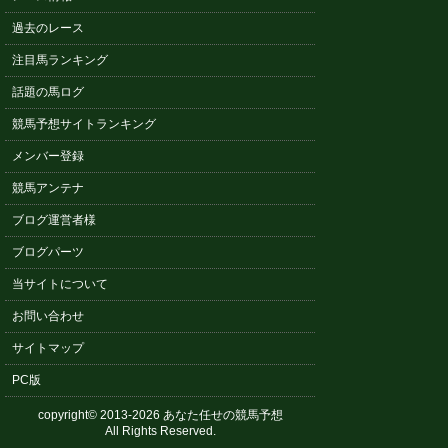
過去のレース
注目馬ランキング
話題の馬ログ
競馬予想サイトランキング
メンバー登録
競馬アンテナ
ブログ運営者様
ブログパーツ
当サイトについて
お問い合わせ
サイトマップ
PC版
copyright© 2013-2026 あなた任せの競馬予想
All Rights Reserved.