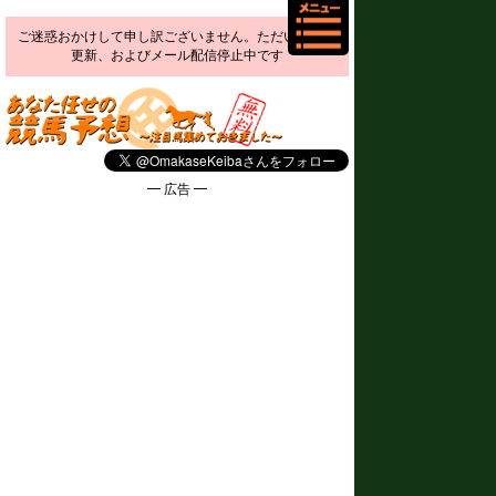
ご迷惑おかけして申し訳ございません。ただいま予想
更新、およびメール配信停止中です
━ 広告 ━