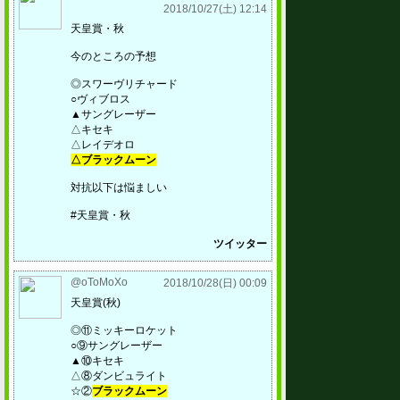
2018/10/27(土) 12:14
天皇賞・秋
今のところの予想
◎スワーヴリチャード
○ヴィブロス
▲サングレーザー
△キセキ
△レイデオロ
△ブラックムーン
対抗以下は悩ましい
#天皇賞・秋
ツイッター
@oToMoXo
2018/10/28(日) 00:09
天皇賞(秋)
◎⑪ミッキーロケット
○⑨サングレーザー
▲⑩キセキ
△⑧ダンビュライト
☆②
ブラックムーン