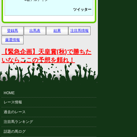
ツイッター
登録馬
出馬表
結果
注目馬情報
厳選情報
【緊急企画】天皇賞(秋)で勝ちた
いならここの予想を頼れ！
HOME
レース情報
過去のレース
注目馬ランキング
話題の馬ログ