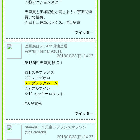
☆⑬アクションスター
天皇賞も宝塚記念と同じように宇宙関連
買いで勝負。
今回も三連単ボックス。 #天皇賞
ツイッター
巴豆腐はデレ6th現地全通
P@Yui_Reina_Azusa
2018/10/28(日) 14:17
第158回 天皇賞 秋 GⅠ
◎1 ステファノス
〇4 レイデオロ
▲2 ブラックムーン
△7 アルアイン
☆11 ミッキーロケット
#天皇賞秋
ツイッター
nave@11.4 天童ラフランスマラソン
@naveracka
2018/10/28(日) 14:37