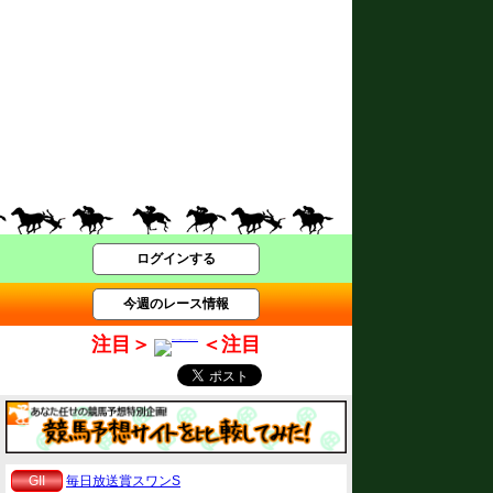
ログインする
今週のレース情報
注目＞
＜注目
GII
毎日放送賞スワンS