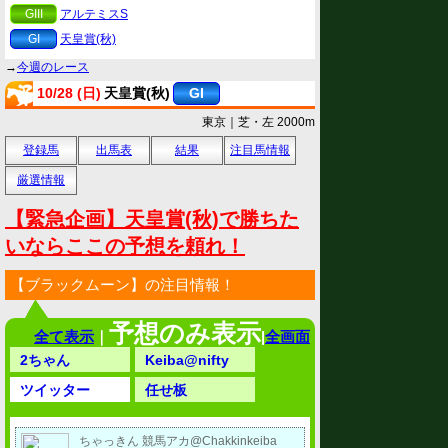
GIII
アルテミスS
GI
天皇賞(秋)
→
今週のレース
10/28 (日)
天皇賞(秋)
GI
東京｜芝・左 2000m
登録馬
出馬表
結果
注目馬情報
厳選情報
【緊急企画】天皇賞(秋)で勝ちた
いならここの予想を頼れ！
【ブラックムーン】の注目情報！
予想のみ表示
全て表示
｜
|
全画面
2ちゃん
Keiba@nifty
ツイッター
任せ板
ちゃっきん 競馬アカ@Chakkinkeiba