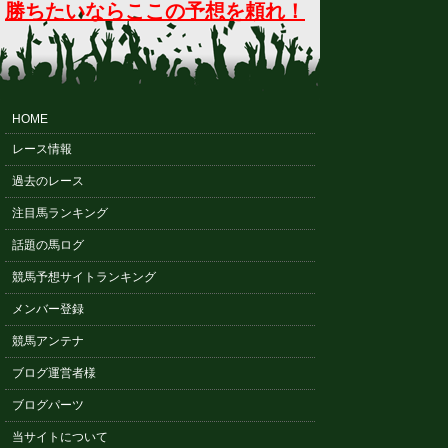
勝ちたいならここの予想を頼れ！
HOME
レース情報
過去のレース
注目馬ランキング
話題の馬ログ
競馬予想サイトランキング
メンバー登録
競馬アンテナ
ブログ運営者様
ブログパーツ
当サイトについて