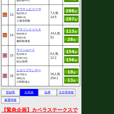
国分恭/中竹
オウケンビリーヴ
208
点
7人気
牝5/55.0
7
13
14.5
488(+4)
287
点
三浦/安田隆
ブラゾンドゥリス
113
点
14人気
牡6/56.0
7
14
51
526(+4)
28
点
藤田菜/尾形
ウインムート
154
点
6人気
牡5/56.0
8
15
12.2
518(+12)
156
点
松山/加用
ヒカリブランデー
10
点
16人気
牡7/56.0
8
16
254.1
486(-2)
13
点
江田照/池上
登録馬
出馬表
結果
注目馬情報
厳選情報
【緊急企画】カペラステークスで