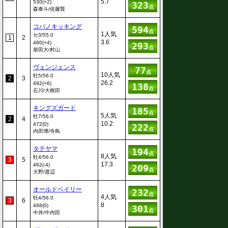
5.7
530(+2)
323
点
森泰斗/佐藤賢
コパノキッキング
594
点
1人気
セ3/55.0
1
2
3.6
480(+4)
293
点
柴田大/村山
ヴェンジェンス
77
点
10人気
牡5/56.0
2
3
26.2
492(+6)
138
点
石川/大根田
キングズガード
185
点
5人気
牡7/56.0
2
4
10.2
472(0)
222
点
内田博/寺島
タテヤマ
194
点
8人気
牡4/56.0
3
5
17.3
462(-4)
209
点
大野/渡辺
オールドベイリー
232
点
4人気
牡4/56.0
3
6
8
468(0)
301
点
中井/中内田