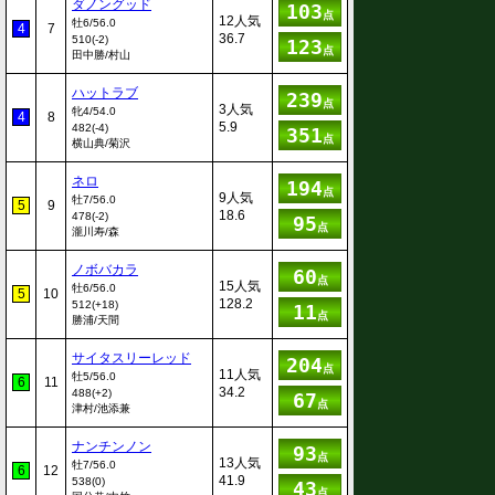
ダノングッド
103
点
12人気
牡6/56.0
4
7
36.7
510(-2)
123
点
田中勝/村山
ハットラブ
239
点
3人気
牝4/54.0
4
8
5.9
482(-4)
351
点
横山典/菊沢
ネロ
194
点
9人気
牡7/56.0
5
9
18.6
478(-2)
95
点
瀧川寿/森
ノボバカラ
60
点
15人気
牡6/56.0
5
10
128.2
512(+18)
11
点
勝浦/天間
サイタスリーレッド
204
点
11人気
牡5/56.0
6
11
34.2
488(+2)
67
点
津村/池添兼
ナンチンノン
93
点
13人気
牡7/56.0
6
12
41.9
538(0)
43
点