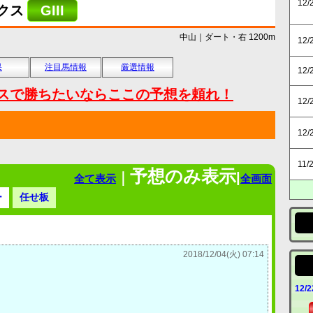
12/
クス
GIII
中山｜ダート・右 1200m
12/
果
注目馬情報
厳選情報
12/
スで勝ちたいならここの予想を頼れ！
12/
12/
11/
予想のみ表示
｜
|
全て表示
全画面
ー
任せ板
2018/12/04(火) 07:14
12/2