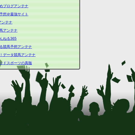
めブログアンテナ
予想＠最強サイト
Pアンテナ
馬アンテナ
んねる365
る競馬予想アンテナ
！データ競馬アンテナ
ッドスポーツの真髄