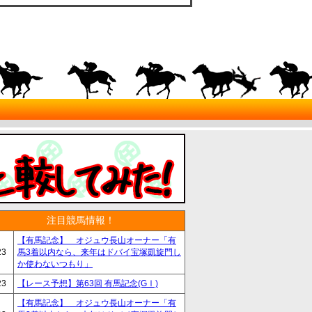
注目競馬情報！
【有馬記念】 オジュウ長山オーナー「有
23
馬3着以内なら、来年はドバイ宝塚凱旋門し
か使わないつもり」
23
【レース予想】第63回 有馬記念(GⅠ)
【有馬記念】 オジュウ長山オーナー「有