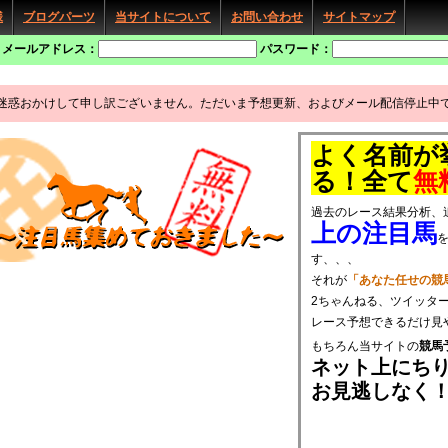
様
ブログパーツ
当サイトについて
お問い合わせ
サイトマップ
メールアドレス：
パスワード：
迷惑おかけして申し訳ございません。ただいま予想更新、およびメール配信停止中
よく名前が
る！全て
無
過去のレース結果分析、
上の注目馬
す、、、
それが
「あなた任せの競
2ちゃんねる、ツイッタ
レース予想できるだけ見
もちろん当サイトの
競馬
ネット上にち
お見逃しなく