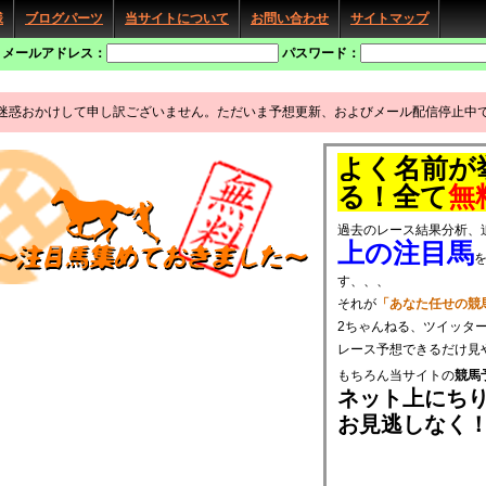
様
ブログパーツ
当サイトについて
お問い合わせ
サイトマップ
メールアドレス：
パスワード：
迷惑おかけして申し訳ございません。ただいま予想更新、およびメール配信停止中
よく名前が
る！全て
無
過去のレース結果分析、
上の注目馬
す、、、
それが
「あなた任せの競
2ちゃんねる、ツイッタ
レース予想できるだけ見
もちろん当サイトの
競馬
ネット上にち
お見逃しなく