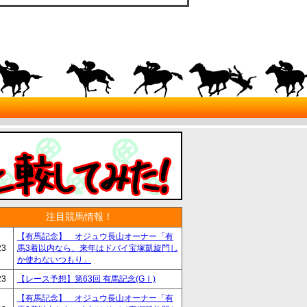
注目競馬情報！
【有馬記念】 オジュウ長山オーナー「有
23
馬3着以内なら、来年はドバイ宝塚凱旋門し
か使わないつもり」
23
【レース予想】第63回 有馬記念(GⅠ)
【有馬記念】 オジュウ長山オーナー「有