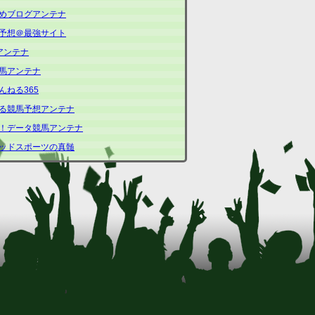
めブログアンテナ
予想＠最強サイト
Pアンテナ
馬アンテナ
んねる365
る競馬予想アンテナ
！データ競馬アンテナ
ッドスポーツの真髄