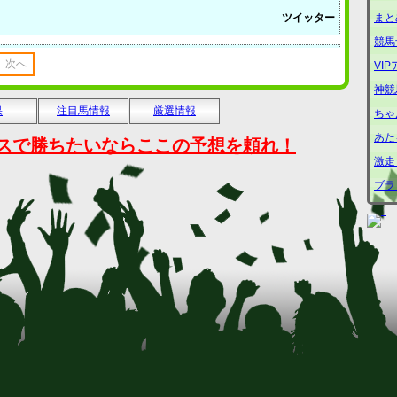
ツイッター
まと
競馬
2018/12/10(月) 01:15
次へ
VI
A中山11R 第11回カペラステークス（GⅢ）に船橋所属の
キタサンミカヅキ
が
神競
走します
果
注目馬情報
厳選情報
ちゃ
ツイッター
あた
スで勝ちたいならここの予想を頼れ！
2018/12/10(月) 01:26
激走
ヅキ
は３着まで 森泰斗「ポジションは良かったと思うが…」（サン
ブラ
ttps://t.co/1uqkJGCuwC
キタサン3着ありがとう！複勝取れたな。
ツイッター
2018/12/10(月) 01:36
A 次回12月16日(日) 】
キッキングが後方から一気の末脚で見事勝利！
ッド、３着は２番人気①
キタサンミカヅキ
。
http…
ツイッター
omi_keiba
2018/12/10(月) 02:10