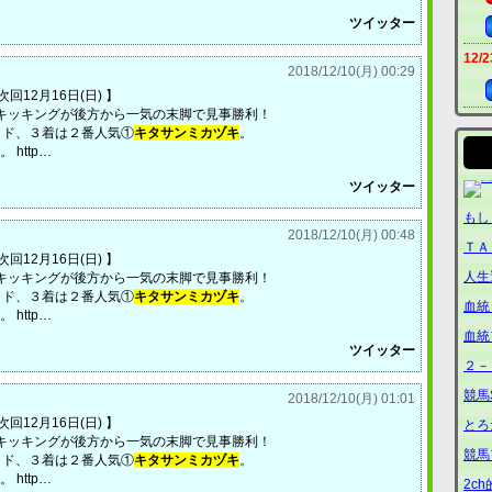
ツイッター
12/2
2018/12/10(月) 00:29
A 次回12月16日(日) 】
キッキングが後方から一気の末脚で見事勝利！
ッド、３着は２番人気①
キタサンミカヅキ
。
http…
ツイッター
もし
2018/12/10(月) 00:48
ＴＡ
A 次回12月16日(日) 】
人生
キッキングが後方から一気の末脚で見事勝利！
ッド、３着は２番人気①
キタサンミカヅキ
。
血統
http…
血統
ツイッター
２－
競馬S
2018/12/10(月) 01:01
A 次回12月16日(日) 】
とろ
キッキングが後方から一気の末脚で見事勝利！
競馬
ッド、３着は２番人気①
キタサンミカヅキ
。
http…
2c