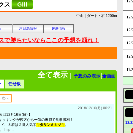
12/
クス
GIII
中山｜ダート・右 1200m
12/
果
注目馬情報
厳選情報
12/
スで勝ちたいならここの予想を頼れ！
12/
12/
11/
全て表示
｜
|
予想のみ表示
全画面
ー
任せ板
次へ
2018/12/10(月) 00:21
A 次回12月16日(日) 】
キッキングが後方から一気の末脚で見事勝利！
12/2
ッド、３着は２番人気①
キタサンミカヅキ
。
http…