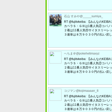
石山 すみや@_____sumiya_
RT @fujitvkeiba: 【みんなのKEIB
カペラＳ・ＧⅢは1番人気②コパノ
２着は11番人気⑪サイタスリーレ
３連単は８万９０３０円の払い戻し。 
へちま＠@pokehetimaxyz
RT @fujitvkeiba: 【みんなのKEIB
カペラＳ・ＧⅢは1番人気②コパノ
２着は11番人気⑪サイタスリーレ
３連単は８万９０３０円の払い戻し。 
コジマン@kojimaaaan_8
RT @fujitvkeiba: 【みんなのKEIB
カペラＳ・ＧⅢは1番人気②コパノ
２着は11番人気⑪サイタスリーレ
３連単は８万９０３０円の払い戻し。 