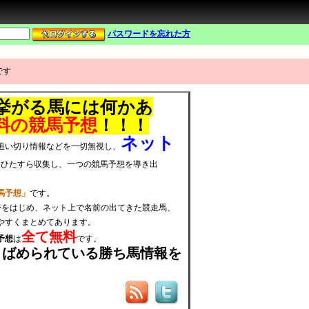
パスワードを忘れた方
です
挙がる馬には何かあ
料の競馬予想
！！！
ネット
追い切り情報などを一切無視し、
をひたすら収集し、一つの競馬予想を導き出
馬予想」
です。
ーをはじめ、ネット上で名前の出てきた競走馬、
やすくまとめてあります。
全て無料
予想
は
です。
りばめられている勝ち馬情報を
！