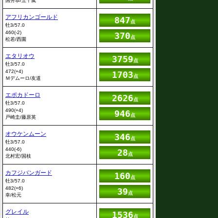
国分恭/五十嵐
アフリカンゴールド
847
点
牡3/57.0
460(-2)
370
点
松若/西園
エタリオウ
3759
点
牡3/57.0
472(+4)
1703
点
Ｍデムーロ/友道
エポカドーロ
2626
点
牡3/57.0
490(+4)
946
点
戸崎圭/藤原英
オウケンムーン
346
点
牡3/57.0
440(-6)
28
点
北村宏/国枝
カフジバンガード
160
点
牡3/57.0
482(+6)
39
点
幸/松元
グレイル
1536
点