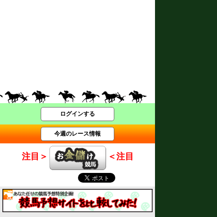
ログインする
今週のレース情報
注目＞
＜注目