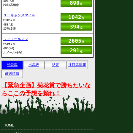
498(+2)
890
点
松山/高橋忠
ユーキャンスマイル
1042
点
牡3/57.0
488(-2)
394
点
武豊/友道
フィエールマン
2605
点
牡3/57.0
480(+4)
291
点
ルメール/手塚
登録馬
出馬表
結果
注目馬情報
厳選情報
【緊急企画】菊花賞で勝ちたいな
らここの予想を頼れ！
HOME