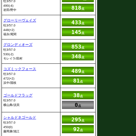
牡3/57.0
490(-4)
818
点
岩田/野中
グローリーヴェイズ
433
点
牡3/57.0
448(+2)
145
点
福永/尾関
グロンディオーズ
853
点
牡3/57.0
530(-2)
348
点
モレイラ/田村
コズミックフォース
489
点
牡3/57.0
472(+2)
81
点
浜中/国枝
38
ゴールドフラッグ
点
牡3/57.0
0
横山典/須貝
点
シャルドネゴールド
295
点
牡3/57.0
450(0)
92
点
藤岡康/池江