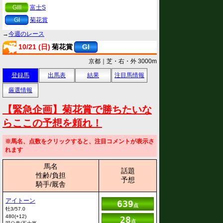
GIII
富士S
GI
菊花賞
→
今週のレース
10/21 (日)
菊花賞
GI
京都｜芝・右・外 3000m
登録馬
出馬表
結果
注目馬情報
厳選情報
【緊急企画】菊花賞で勝ちたいな
らここの予想を頼れ！
※馬名、点数をクリックすると、注目コメントが表示さ
れます
馬名
話題
性齢/負担
予想
騎手/厩舎
アイトーン
639
点
牡3/57.0
480(+12)
28
点