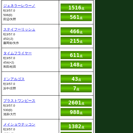
ジェネラーレウーノ
1516
点
牡3/57.0
506(0)
561
点
田辺/矢野
ステイフーリッシュ
466
点
牡3/57.0
452(-2)
215
点
藤岡佑/矢作
タイムフライヤー
611
点
牡3/57.0
454(+2)
148
点
和田/松田
43
ドンアルゴス
点
牡3/57.0
7
浜中/庄野
点
ブラストワンピース
2601
点
牡3/57.0
530(0)
988
点
池添/大竹
メイショウテッコン
1382
点
牡3/57.0