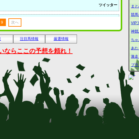
ツイッター
まと
競馬
ing
2018/11/13(火) 15:13
9
次へ
VI
イル
は中日新聞杯へ。
神競
果
注目馬情報
厳選情報
ちゃ
ツイッター
あた
いならここの予想を頼れ！
2018/11/13(火) 15:13
激走
イル
は中日新聞杯へ。
ブラ
ツイッター
ya
2018/11/13(火) 15:36
イル
は中日新聞杯へ。
ツイッター
2018/11/13(火) 15:48
イル
は中日新聞杯へ。