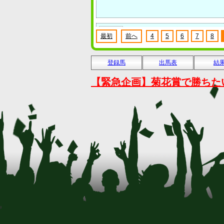
TKD@投資家馬野郎@TKDhorserac
最初
前へ
4
5
6
7
8
RT @Jisou_hou: 菊花賞１０着
グレ
（スポニチより）
登録馬
出馬表
結
【緊急企画】菊花賞で勝ちた
もとむん@motomunn
RT @Jisou_hou: 菊花賞１０着
グレ
（スポニチより）
競馬の観測者（B）@kaibakansatus
RT @Jisou_hou: 菊花賞１０着
グレ
（スポニチより）
マリリン@maririnana7
RT @Jisou_hou: 菊花賞１０着
グレ
（スポニチより）