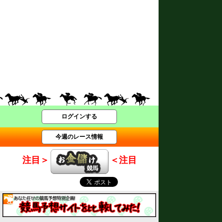
ログインする
今週のレース情報
注目＞
＜注目