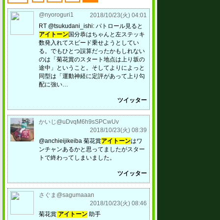
@nyoroguri1
2018/10/23(火) 04:01
RT @tsukudani_ishi: パトロール見ると
アイトーン
国分恭はちゃんと左ステッキ
数発入れてスピード乗せようとしてい
る。でもひとつ誤算だったかもしれない
のは「菊花賞のスタート地点は上り坂の
途中」ということ。そしてよりによっと
同型は「運動神経に定評があって上り勾
配に強い…
ツイッター
かいじ@uDvqM6h9sSPCwUv
2018/10/23(火) 08:39
@anchieijikeiba 菊花賞
アイトーン
はワ
ンチャンあるかと思ってましたがスター
トで終わってしまいました。
ツイッター
さぐま@sagumaaan
2018/10/23(火) 08:46
菊花賞
アイトーン
助手