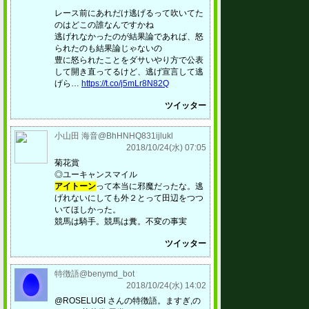
レース前にあれだけ逃げるって吹いてた
のはどこの誰なんですかね
逃げれなかったのが結果論であれば、怒
られたのも結果論じゃないの
豊に怒られたことをダサいやり方で公表
して開き直ってるけど、逃げ宣言して逃
げら…
https://t.co/j5mLr8N82Q
ツイッター
小山田 海音@BhHNHQ831ijlukl
2018/10/24(水) 07:05
菊花賞
◎ユーキャンスマイル
アイトーン
って本当に邪魔だったな。逃
げれないにしても外２とって田辺をつつ
いてほしかった。
競馬は騎手。競馬は糞。不変の事実
ツイッター
特徴語@benymd_bot
2018/10/24(水) 14:02
@ROSELUGI さんの特徴語。ますぎ,の