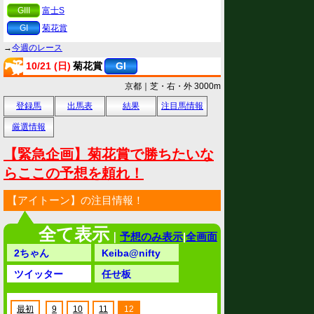
GIII
富士S
GI
菊花賞
→
今週のレース
10/21 (日)
菊花賞
GI
京都｜芝・右・外 3000m
登録馬
出馬表
結果
注目馬情報
厳選情報
【緊急企画】菊花賞で勝ちたいな
らここの予想を頼れ！
【アイトーン】の注目情報！
全て表示
｜
予想のみ表示
|
全画面
2ちゃん
Keiba@nifty
ツイッター
任せ板
最初
9
10
11
12