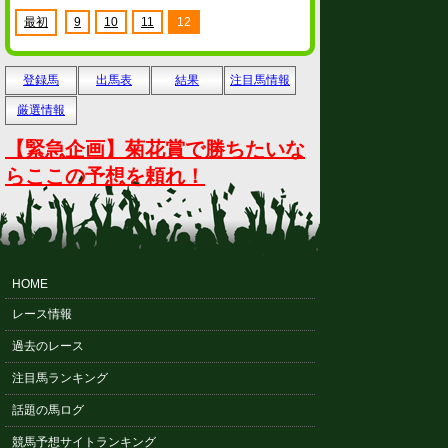
最初
9
10
11
12
登録馬
出馬表
結果
注目馬情報
厳選情報
【緊急企画】菊花賞で勝ちたいな
らここの予想を頼れ！
HOME
レース情報
過去のレース
注目馬ランキング
話題の馬ログ
競馬予想サイトランキング