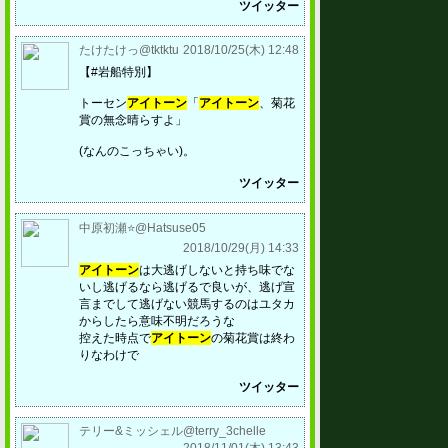
ツイッター
たけたけっ@tktktu
2018/10/25(木) 12:48
【#岩船特別】
トーセン
アイトーン
「
アイトーン
、菊花
賞の無念晴らすよ」
(なんのこっちゃい)。
ツイッター
中原初瀬⭐️@Hatsuse05
2018/10/29(月) 14:33
アイトーン
は大逃げしないと持ち味でな
いし逃げるなら逃げるで良いが、逃げ宣
言までして逃げない競馬するのはユタカ
からしたら意味不明だろうな
控えた時点で
アイトーン
の菊花賞は終わ
りなわけで
ツイッター
テリー&ミッシェル@terry_3chelle