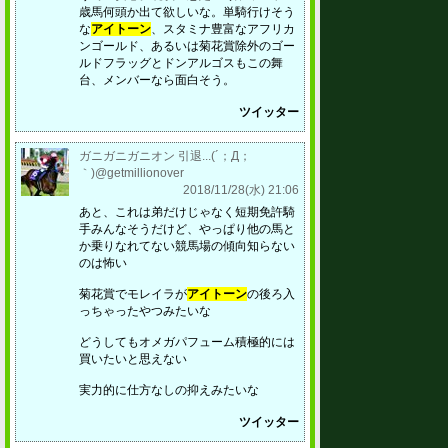
歳馬何頭か出て欲しいな。単騎行けそう
な
アイトーン
、スタミナ豊富なアフリカ
ンゴールド、あるいは菊花賞除外のゴー
ルドフラッグとドンアルゴスもこの舞
台、メンバーなら面白そう。
ツイッター
ガニガニガニオン 引退...(´；Д；
｀)@getmillionover
2018/11/28(水) 21:06
あと、これは弟だけじゃなく短期免許騎
手みんなそうだけど、やっぱり他の馬と
か乗りなれてない競馬場の傾向知らない
のは怖い
菊花賞でモレイラが
アイトーン
の後ろ入
っちゃったやつみたいな
どうしてもオメガパフューム積極的には
買いたいと思えない
実力的に仕方なしの抑えみたいな
ツイッター