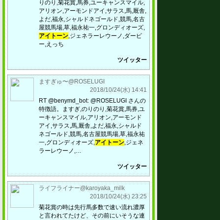
りのり,菊花賞,馬券,ユーキャンスマイル,
アリオン,アーモンドアイ,サラス,馬,厩舎,
よだ,福永,シャルドネゴールド,競馬,名古
屋競馬場,草,福永祐一,グロンディオーズ,
アイトーン
,ジェネラーレウーノ,ダービ
ー,えっち
ツイッター
ますぎゅ〜@ROSELUGI
2018/10/24(水) 14:41
RT @benymd_bot: @ROSELUGI さんの
特徴語。ますぎ,のりのり,菊花賞,馬券,ユ
ーキャンスマイル,アリオン,アーモンド
アイ,サラス,馬,厩舎,よだ,福永,シャルド
ネゴールド,競馬,名古屋競馬場,草,福永祐
一,グロンディオーズ,
アイトーン
,ジェネ
ラーレウーノ,…
ツイッター
ライフライナー@karoyaka_milk
2018/10/24(水) 23:25
菊花賞の時は先行馬多数で速い流れ濃厚
と言われてたけど、その前にいそうな連