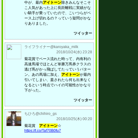
中が、最内
アイトーン
除きみんなそこそ
こ人気があった上に長距離戦に実績がな
い騎手が乗っていたので、こいつらがペ
ース上げ切れるの？っていう疑問がかな
りありました。
ツイッター
ライフライナー@karoyaka_milk
2018/10/24(水) 23:28
菊花賞でペース流れた時って、内有利の
高速馬場でほとんど単勝万馬券クラスの
逃げ馬がかっ飛ばしてたっていうパター
ン。あの馬場に加え、
アイトーン
が最内
引いてしまい、蓋されたら何も出来なく
なるという時点でハイの可能性がかなり
下がった。
ツイッター
ちひろ@chihiro_gs
2018/10/25(木) 00:20
菊花賞
アイトーン
☆
https://t.co/Taf70B0fu7