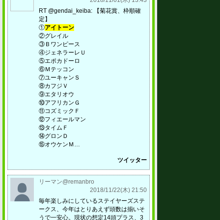
2018/11/01(木) 13:43
RT @gendai_keiba: 【菊花賞、枠順確
定】
①
アイトーン
②グレイル
③Ｂワンピース
④ジェネラーレＵ
⑤エポカドーロ
⑥Ｍテッコン
⑦ユーキャンＳ
⑧カフジＶ
⑨エタリオウ
⑩アフリカンＧ
⑪コズミックＦ
⑫フィエールマン
⑬タイムＦ
⑭グロンＤ
⑮オウケンＭ…
ツイッター
リーマン@remanbro
2018/11/22(木) 21:50
毎年楽しみにしているステイヤーズステ
ークス、今年はとりあえず頭数は揃いそ
うで一安心。現状の想定14頭プラス、3