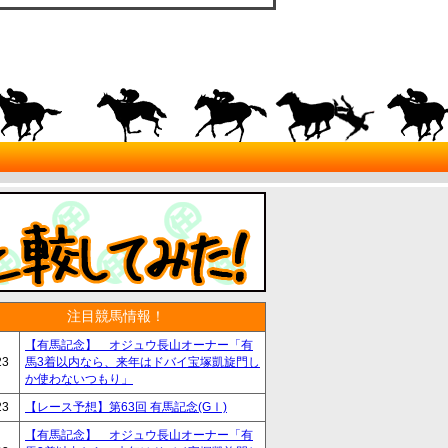
注目競馬情報！
【有馬記念】 オジュウ長山オーナー「有
23
馬3着以内なら、来年はドバイ宝塚凱旋門し
か使わないつもり」
23
【レース予想】第63回 有馬記念(GⅠ)
【有馬記念】 オジュウ長山オーナー「有