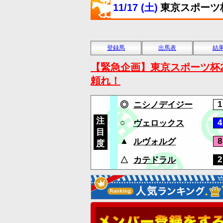
11/17 (土)
東京スポーツ
登録馬
出馬表
結
【緊急企画】東京スポーツ杯
頼れ！
1
◎
ニシノデイジー
注
○
4
ヴェロックス
目
▲
8
ルヴォルグ
度
2
△
カテドラル