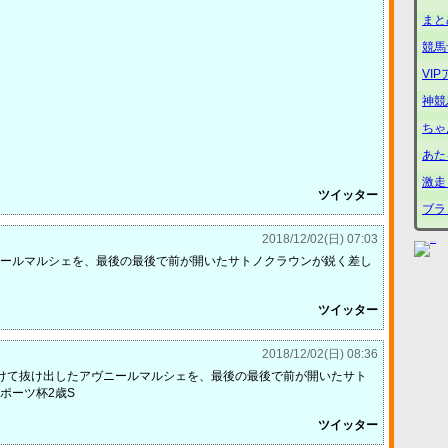
まと
競馬
VI
神競
ちゃ
あた
激走
ツイッター
ブラ
2018/12/02(日) 07:03
ールマルシェを、最後の最後で前が開いたサトノクラウンが鋭く差し
ツイッター
2018/12/02(日) 08:36
馬群をこじ開けて抜け出したアヴニールマルシェを、最後の最後で前が開いたサト
ポーツ杯2歳S
ツイッター