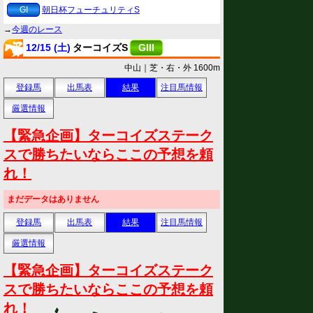
GI
朝日杯フューチュリティS
→
今週のレース
12/15 (土)
ターコイズS
GIII
中山｜芝・右・外 1600m
登録馬
出馬表
結果
注目馬情報
厳選情報
【緊急企画】ターコイズステーク
スで勝ちたいならここの予想を頼
れ！
まだデータはありません
登録馬
出馬表
結果
注目馬情報
厳選情報
【緊急企画】ターコイズステーク
スで勝ちたいならここの予想を頼
れ！