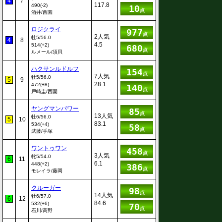
4
7
117.8
490(-2)
10
点
酒井/西園
ロジクライ
977
点
2人気
牡5/56.0
4
8
4.5
514(+2)
680
点
ルメール/須貝
ハクサンルドルフ
154
点
7人気
牡5/56.0
5
9
28.1
472(+8)
140
点
戸崎圭/西園
ヤングマンパワー
85
点
13人気
牡6/56.0
5
10
83.1
534(+4)
58
点
武藤/手塚
ワントゥワン
458
点
3人気
牝5/54.0
6
11
6.1
448(+2)
386
点
モレイラ/藤岡
クルーガー
98
点
14人気
牡6/57.0
6
12
84.6
532(+6)
70
点
石川/高野