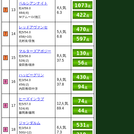
ペルシアンナイト
1073
点
4人気
牡4/59.0
7
13
6.3
484(-6)
422
点
Ｍデムーロ/池江
レッドアヴァンセ
470
点
5人気
牝5/54.0
7
14
6.8
458(+10)
597
点
北村友/音無
マルターズアポジー
130
点
8人気
牡6/56.0
7
15
37.5
528(-2)
56
点
柴田善/堀井
ハッピーグリン
430
点
9人気
牡3/54.0
8
16
37.8
456(-2)
94
点
内田博/田中淳
ヒーズインラブ
74
点
12人気
牡5/57.0
8
17
69.4
524(-8)
44
点
藤岡康/藤岡
ジャンダルム
531
点
6人気
牡3/54.0
8
18
7.3
500(+12)