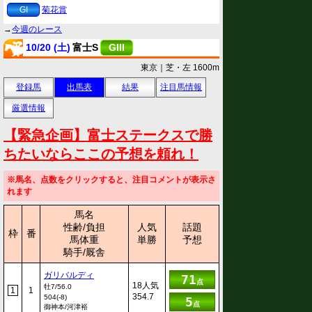
GI
菊花賞
→
今週のレース
10/20 (土)
富士S
GIII
東京｜芝・左 1600m
登録馬
出馬表
結果
注目馬情報
厳選情報
【緊急企画】富士ステークスで勝
ちたいならここの予想を頼れ！
※馬名、点数をクリックすると、注目コメントが表示さ
れます
馬名
性齢/負担
人気
話題
枠
番
馬体重
単勝
予想
騎手/厩舎
ガリバルディ
71
点
18人気
牡7/56.0
1
1
354.7
504(-8)
5
点
御神本/河津裕