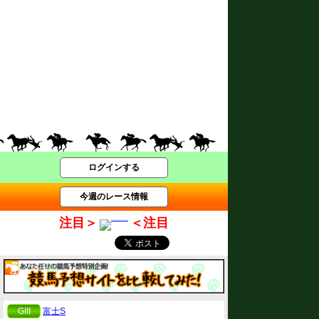
ログインする
今週のレース情報
注目＞
＜注目
GIII
富士S