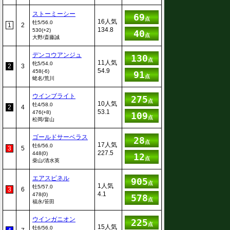
ストーミーシー
69
点
16人気
牡5/56.0
1
2
134.8
530(+2)
40
点
大野/斎藤誠
デンコウアンジュ
130
点
11人気
牝5/54.0
2
3
54.9
458(-6)
91
点
蛯名/荒川
ウインブライト
275
点
10人気
牡4/58.0
2
4
53.1
476(+8)
109
点
松岡/畠山
ゴールドサーベラス
28
点
17人気
牡6/56.0
3
5
227.5
448(0)
12
点
柴山/清水英
エアスピネル
905
点
1人気
牡5/57.0
3
6
4.1
478(0)
578
点
福永/笹田
ウインガニオン
225
点
15人気
牡6/56.0