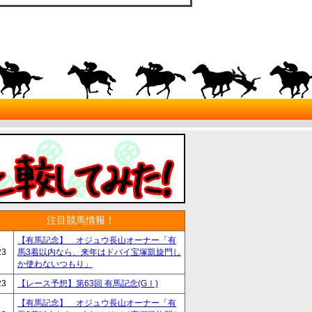
注目競馬情報！
【有馬記念】 オジュウ長山オーナー「有
23
馬3着以内なら、来年はドバイ宝塚凱旋門し
か使わないつもり」
23
【レース予想】第63回 有馬記念(GⅠ)
【有馬記念】 オジュウ長山オーナー「有