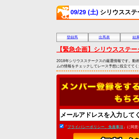
09/29 (土)
シリウスステ
登録馬
出馬表
結
【緊急企画】シリウスステー
2018年シリウスステークスの厳選情報です。
ムの情報をチェックしてレース予想に役立ててく
「
プライバシーポリシー、免責事項
」に同意