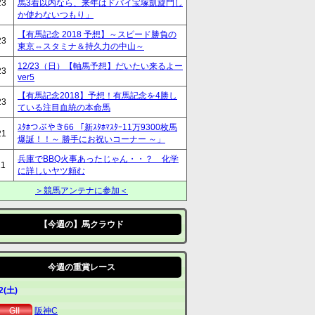
23
馬3着以内なら、来年はドバイ宝塚凱旋門し
か使わないつもり」
【有馬記念 2018 予想】～スピード勝負の
23
東京⇔スタミナ＆持久力の中山～
12/23（日）【軸馬予想】だいたい来るよー
23
ver5
【有馬記念2018】予想！有馬記念を4勝し
23
ている注目血統の本命馬
ｽﾀﾎつぶやき66 「新ｽﾀﾎﾏｽﾀｰ11万9300枚馬
21
爆誕！！～ 勝手にお祝いコーナー ～」
兵庫でBBQ火事あったじゃん・・？ 化学
21
に詳しいヤツ頼む
＞競馬アンテナに参加＜
【今週の】馬クラウド
今週の重賞レース
2(土)
GII
阪神C