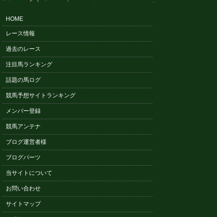
HOME
レース情報
過去のレース
注目馬ランキング
話題の馬ログ
競馬予想サイトランキング
メンバー登録
競馬アンテナ
ブログ運営者様
ブログパーツ
当サイトについて
お問い合わせ
サイトマップ