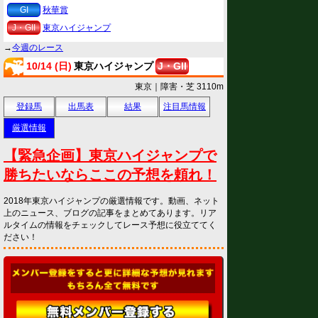
GI
秋華賞
J・GII
東京ハイジャンプ
→
今週のレース
10/14 (日)
東京ハイジャンプ
J・GII
東京｜障害・芝 3110m
登録馬
出馬表
結果
注目馬情報
厳選情報
【緊急企画】東京ハイジャンプで
勝ちたいならここの予想を頼れ！
2018年東京ハイジャンプの厳選情報です。動画、ネット
上のニュース、ブログの記事をまとめてあります。リア
ルタイムの情報をチェックしてレース予想に役立ててく
ださい！