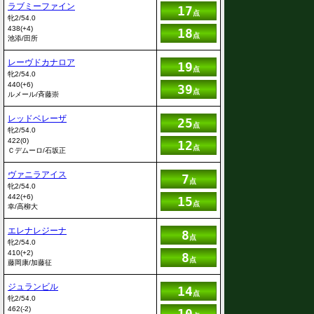
ラブミーファイン
17
点
牝2/54.0
438(+4)
18
点
池添/田所
レーヴドカナロア
19
点
牝2/54.0
440(+6)
39
点
ルメール/斉藤崇
レッドベレーザ
25
点
牝2/54.0
422(0)
12
点
Ｃデムーロ/石坂正
ヴァニラアイス
7
点
牝2/54.0
442(+6)
15
点
幸/高柳大
エレナレジーナ
8
点
牝2/54.0
410(+2)
8
点
藤岡康/加藤征
ジュランビル
14
点
牝2/54.0
462(-2)
10