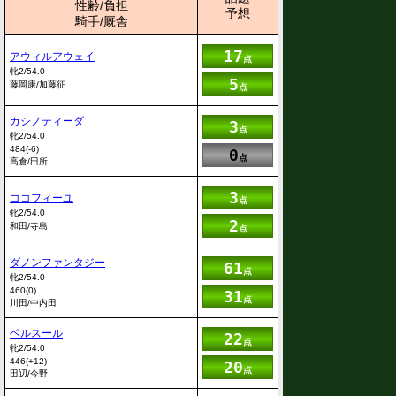
性齢/負担
予想
騎手/厩舎
17
アウィルアウェイ
点
牝2/54.0
5
藤岡康/加藤征
点
カシノティーダ
3
点
牝2/54.0
484(-6)
0
点
高倉/田所
3
ココフィーユ
点
牝2/54.0
2
和田/寺島
点
ダノンファンタジー
61
点
牝2/54.0
460(0)
31
点
川田/中内田
ベルスール
22
点
牝2/54.0
446(+12)
20
点
田辺/今野