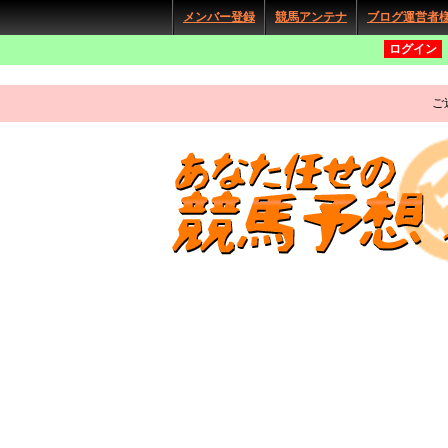
メンバー登録
競馬アンテナ
ブログ運営者
ログイン
ご