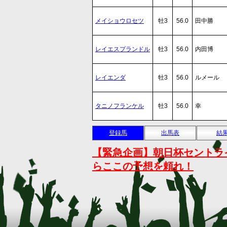
メイショウロセツ
牡3
56.0
田中勝
レイエスプランドル
牡3
56.0
内田博
レイエンダ
牡3
56.0
ルメール
タニノフランケル
牡3
56.0
幸
登録馬
出馬表
結
【緊急企画】朝日杯セントラ
らここの予想を頼れ！