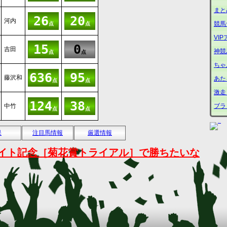
まと
26
20
河内
競馬
点
点
VI
15
0
吉田
神競
点
点
ちゃ
636
95
藤沢和
あた
点
点
激走
124
38
中竹
ブラ
点
点
果
注目馬情報
厳選情報
イト記念［菊花賞トライアル］で勝ちたいな