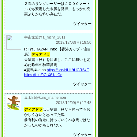
２着のサングレーザーは２０００メート
ルでも安定した末脚を発揮。もっかの充
実ぶりから怖い存在だ。
ツイッター
宇宙家族@a_mchr_2811
2018/12/03(月) 18:50
RT @JRAVAN_info: 【香港カップ・注目
馬】
ディアドラ
天皇賞（秋）を回避し、ここに狙いを定
めた昨年の秋華賞馬！
#競馬 #keiba
https://t.co/NHL9UGRSzE
https://t.co/9CrX81eiOo
ツイッター
豆太郎@kuro_mamemori
2018/12/09(日) 17:48
ディアドラ
は天皇賞・秋なら勝ってもお
かしくないと思ってた馬
前有利の香港に持っていくべき馬ではな
かったのかもしれない。
ツイッター