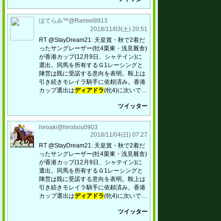
ほてらみ™@Ramiel8913
2018/11/03(土) 20:51
RT @StayDream21: 天皇賞・秋で2着だ
ったサングレーザー(牡4栗東・浅見厩舎)
が香港カップ(12月9日、シャテイン)に
選出。同馬を所有するＧ1レーシングと
陣営は既に受諾する意向を表明。鞍上は
引き続きモレイラ騎手に依頼済み。香港
カップ選出は
ディアドラ
(牝4)に次いで…
ツイッター
hiroaki@hirobou0903
2018/11/04(日) 07:27
RT @StayDream21: 天皇賞・秋で2着だ
ったサングレーザー(牡4栗東・浅見厩舎)
が香港カップ(12月9日、シャテイン)に
選出。同馬を所有するＧ1レーシングと
陣営は既に受諾する意向を表明。鞍上は
引き続きモレイラ騎手に依頼済み。香港
カップ選出は
ディアドラ
(牝4)に次いで…
ツイッター