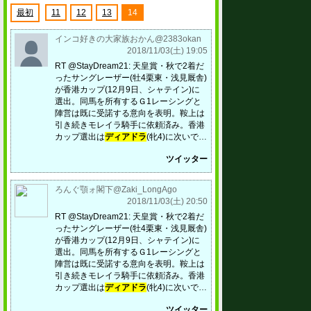
最初
11
12
13
14
インコ好きの大家族おかん@2383okan
2018/11/03(土) 19:05
RT @StayDream21: 天皇賞・秋で2着だ
ったサングレーザー(牡4栗東・浅見厩舎)
が香港カップ(12月9日、シャテイン)に
選出。同馬を所有するＧ1レーシングと
陣営は既に受諾する意向を表明。鞍上は
引き続きモレイラ騎手に依頼済み。香港
カップ選出は
ディアドラ
(牝4)に次いで…
ツイッター
ろんぐ顎ォ閣下@Zaki_LongAgo
2018/11/03(土) 20:50
RT @StayDream21: 天皇賞・秋で2着だ
ったサングレーザー(牡4栗東・浅見厩舎)
が香港カップ(12月9日、シャテイン)に
選出。同馬を所有するＧ1レーシングと
陣営は既に受諾する意向を表明。鞍上は
引き続きモレイラ騎手に依頼済み。香港
カップ選出は
ディアドラ
(牝4)に次いで…
ツイッター