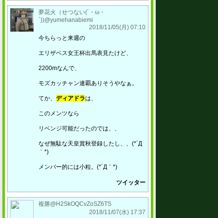
夢花火（せつない(´・ω・
`))@yumehanabiemi
2018/11/05(月) 07:10
今ちらっと来週の
エリザベス女王杯出馬表見たけど、
2200mなんで、
モズカッチャン連覇ありそうやなぁ。
てか、
ディアドラ
は、
このメンツなら
リベンジ可能だったのでは、、
なぜ無駄な天皇賞秋登録したし、、(*´Д
｀*)
メンバー的には小粒。(*´Д｀*)
ツイッター
複勝@H2SkOQCvZoSZ6TS
2018/11/07(水) 17:37