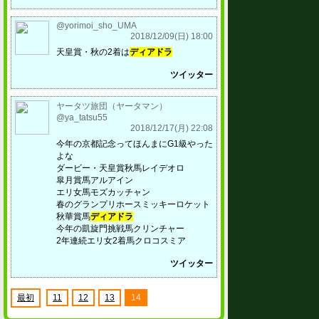
@yorimoi_sho_UMA
2018/12/09(日) 18:00
天皇賞・秋の2着は
ディアドラ
ツイッター
ヤータツ旅団（ヤータマン）
@ya_tatsu55
2018/12/17(月) 22:08
今年の京都記念ってほんまにG1級やった
よな
ダービー・天皇賞秋馬レイデオロ
皐月賞馬アルアイン
エリ女馬モズカッチャン
春のグランプリホースミッキーロケット
秋華賞馬
ディアドラ
今年の凱旋門挑戦馬クリンチャー
2年連続エリ女2着馬クロコスミア
ツイッター
最初
11
12
13
14