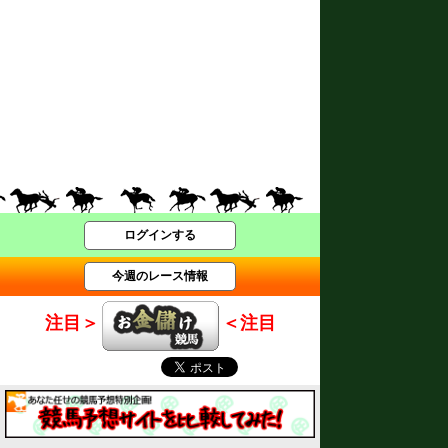
ログインする
今週のレース情報
注目＞
＜注目