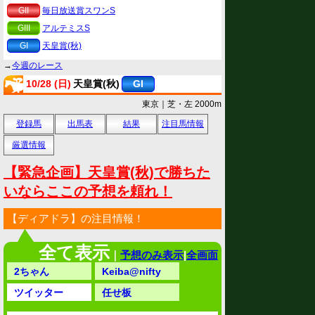
GII
毎日放送賞スワンS
GIII
アルテミスS
GI
天皇賞(秋)
→
今週のレース
10/28 (日)
天皇賞(秋)
GI
東京｜芝・左 2000m
登録馬
出馬表
結果
注目馬情報
厳選情報
【緊急企画】天皇賞(秋)で勝ちた
いならここの予想を頼れ！
【ディアドラ】の注目情報！
全て表示
｜
予想のみ表示
|
全画面
2ちゃん
Keiba@nifty
ツイッター
任せ板