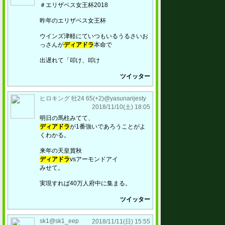
＃エリザベス女王杯2018
昨年のエリザベス女王杯
ウインズ津軽にていつもいるうるさいお
っさんが
ディアドラ
本命で
出遅れて「叩け、叩け
ツイッター
ヒロキング 牡24 65(+2)@yasunarijesty
2018/11/10(土) 18:05
明日の馬柱みてて、
ディアドラ
が1番強いであろうことがよ
くわかる。
来年の天皇賞秋
ディアドラ
vsアーモンドアイ
みせて。
実現すれば40万人府中に集まる。
ツイッター
sk1@sk1_eep
2018/11/11(日) 15:55