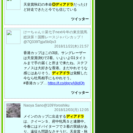
天皇賞秋幻の本命
◎ディアドラ
だったけ
ど好走できたと今でも信じている
ツイッター
けーちゃん☆菜七子next今年の東京競馬
総決算！国際レースジャパンカップ！
@7Q339Tgja5b0jv3
2018/11/22(木) 21:57
香港カップはこの3頭。サングレーザー
は天皇賞(秋)で2着。いよいよG1タイト
ルまで手の届くと所まで来たね。ステフ
ァノスは大好きな香港。まだやれそうな
感じはありそう。
ディアドラ
は覚醒した
今なら牡馬相手にもやれそう。
#香港カップ…
https://t.co/dgcyA9idQh
ツイッター
Naoya Sano@109Yoroshiku
2018/12/03(月) 12:05
メインのカップに出走する
ディアドラ
は、クイーンＳ、府中牝馬Ｓと連勝中。
今春にはドバイターフで３着の実績があ
り、遠征も問題なさそうだ。天皇賞・秋