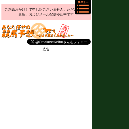
ご迷惑おかけして申し訳ございません。ただいま予想
更新、およびメール配信停止中です
━ 広告 ━