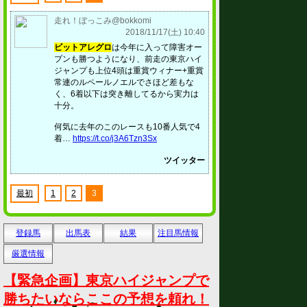
走れ！ぼっこみ@bokkomi
2018/11/17(土) 10:40
ビットアレグロ
は今年に入って障害オー
プンも勝つようになり、前走の東京ハイ
ジャンプも上位4頭は重賞ウィナー+重賞
常連のルペールノエルでさほど差もな
く、6着以下は突き離してるから実力は
十分。
何気に去年のこのレースも10番人気で4
着…
https://t.co/j3A6Tzn3Sx
ツイッター
最初
1
2
3
登録馬
出馬表
結果
注目馬情報
厳選情報
【緊急企画】東京ハイジャンプで
勝ちたいならここの予想を頼れ！