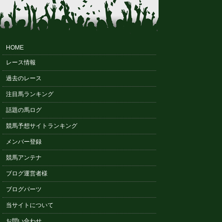
HOME
レース情報
過去のレース
注目馬ランキング
話題の馬ログ
競馬予想サイトランキング
メンバー登録
競馬アンテナ
ブログ運営者様
ブログパーツ
当サイトについて
お問い合わせ