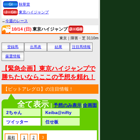
GI
秋華賞
J・GII
東京ハイジャンプ
→
今週のレース
10/14 (日)
東京ハイジャンプ
J・GII
東京｜障害・芝 3110m
登録馬
出馬表
結果
注目馬情報
厳選情報
【緊急企画】東京ハイジャンプで
勝ちたいならここの予想を頼れ！
【ビットアレグロ】の注目情報！
全て表示
｜
予想のみ表示
|
全画面
2ちゃん
Keiba@nifty
ツイッター
任せ板
最初
1
2
3