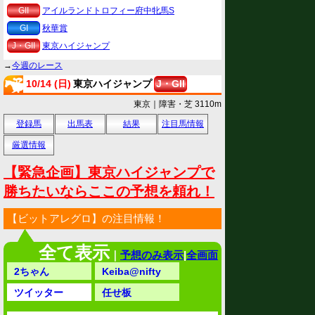
GII
アイルランドトロフィー府中牝馬S
GI
秋華賞
J・GII
東京ハイジャンプ
→
今週のレース
10/14 (日)
東京ハイジャンプ
J・GII
東京｜障害・芝 3110m
登録馬
出馬表
結果
注目馬情報
厳選情報
【緊急企画】東京ハイジャンプで
勝ちたいならここの予想を頼れ！
【ビットアレグロ】の注目情報！
全て表示
｜
予想のみ表示
|
全画面
2ちゃん
Keiba@nifty
ツイッター
任せ板