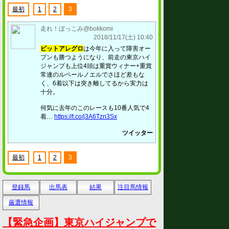
最初
1
2
3
走れ！ぼっこみ@bokkomi
2018/11/17(土) 10:40
ビットアレグロ
は今年に入って障害オー
プンも勝つようになり、前走の東京ハイ
ジャンプも上位4頭は重賞ウィナー+重賞
常連のルペールノエルでさほど差もな
く、6着以下は突き離してるから実力は
十分。
何気に去年のこのレースも10番人気で4
着…
https://t.co/j3A6Tzn3Sx
ツイッター
最初
1
2
3
登録馬
出馬表
結果
注目馬情報
厳選情報
【緊急企画】東京ハイジャンプで