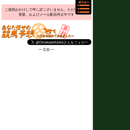
ご迷惑おかけして申し訳ございません。ただいま予想
更新、およびメール配信停止中です
━ 広告 ━