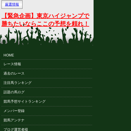
厳選情報
【緊急企画】東京ハイジャンプで
勝ちたいならここの予想を頼れ！
HOME
レース情報
過去のレース
注目馬ランキング
話題の馬ログ
競馬予想サイトランキング
メンバー登録
競馬アンテナ
ブログ運営者様