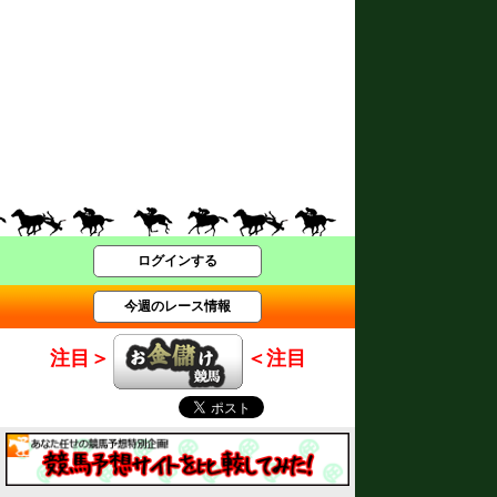
ログインする
今週のレース情報
注目＞
＜注目