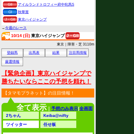
GII
アイルランドトロフィー府中牝馬S
GI
秋華賞
J・GII
東京ハイジャンプ
→
今週のレース
10/14 (日)
東京ハイジャンプ
J・GII
東京｜障害・芝 3110m
登録馬
出馬表
結果
注目馬情報
厳選情報
【緊急企画】東京ハイジャンプで
勝ちたいならここの予想を頼れ！
【タマモプラネット】の注目情報！
全て表示
｜
予想のみ表示
|
全画面
2ちゃん
Keiba@nifty
ツイッター
任せ板