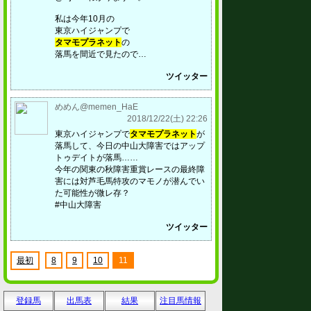
私は今年10月の
東京ハイジャンプで
タマモプラネット
の
落馬を間近で見たので…
ツイッター
めめん@memen_HaE
2018/12/22(土) 22:26
東京ハイジャンプで
タマモプラネット
が
落馬して、今日の中山大障害ではアップ
トゥデイトが落馬……
今年の関東の秋障害重賞レースの最終障
害には対芦毛馬特攻のマモノが潜んでい
た可能性が微レ存？
#中山大障害
ツイッター
最初
8
9
10
11
登録馬
出馬表
結果
注目馬情報