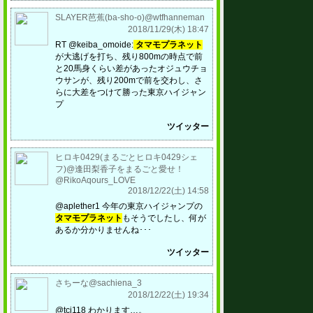
SLAYER芭蕉(ba-sho-o)@wtfhanneman
2018/11/29(木) 18:47
RT @keiba_omoide:
タマモプラネット
が大逃げを打ち、残り800mの時点で前
と20馬身くらい差があったオジュウチョ
ウサンが、残り200mで前を交わし、さ
らに大差をつけて勝った東京ハイジャン
プ
ツイッター
ヒロキ0429(まるごとヒロキ0429シェ
フ)@逢田梨香子をまるごと愛せ！
@RikoAqours_LOVE
2018/12/22(土) 14:58
@aplether1 今年の東京ハイジャンプの
タマモプラネット
もそうでしたし、何が
あるか分かりませんね･･･
ツイッター
さちーな@sachiena_3
2018/12/22(土) 19:34
@tcj118 わかります…。