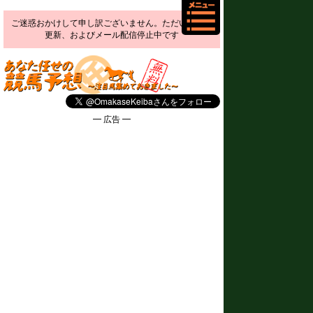
ご迷惑おかけして申し訳ございません。ただいま予想
更新、およびメール配信停止中です
━ 広告 ━