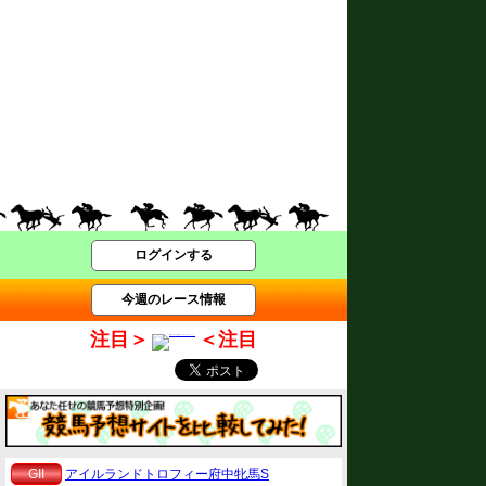
ログインする
今週のレース情報
注目＞
＜注目
GII
アイルランドトロフィー府中牝馬S