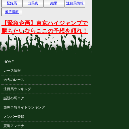
登録馬
出馬表
結果
注目馬情報
厳選情報
【緊急企画】東京ハイジャンプで
勝ちたいならここの予想を頼れ！
HOME
レース情報
過去のレース
注目馬ランキング
話題の馬ログ
競馬予想サイトランキング
メンバー登録
競馬アンテナ