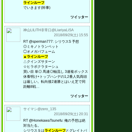
ラインルーフ
でいきます(幹事)
ツイッター
神山LILITH非常口@LiariyaLiSA
2018/09/29(土) 15:55
RT @sperman777: シリウスS 予想
◎ミキノトランペット
◯オメガパフューム
▲ラインルーフ
△クインズサターン
☆ヒラボクラターシュ
買い目 単◎ 馬連◎軸流し 3連複ボックス
休養明け+トップハンデの1,2番人気両頭
は厳しい。転向後2連勝とはいえ芝で同
距離8戦…
ツイッター
サイマシ@zero_135
2018/09/29(土) 20:31
RT @HonekawaTsunefu: 俺の予想は絶
対当たる。
シリウスＳは
ラインルーフ
とグレイトパ