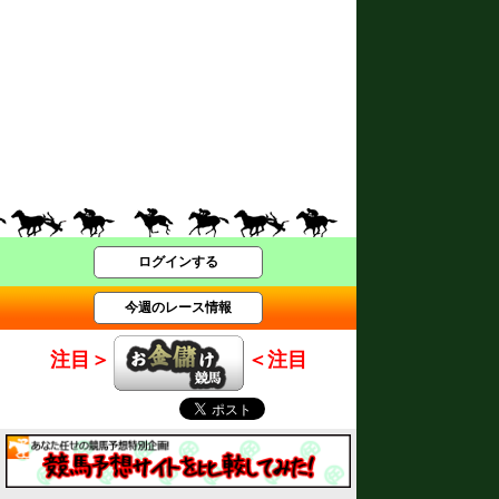
ログインする
今週のレース情報
注目＞
＜注目