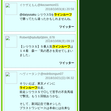
イケザえもん@ikezaemon01
2018/10/03(水) 20:58
@daiyusaku シリウスSを
ラインルーフ
で勝ってたら違ったかもしれませんね。
ツイッター
Robert@qdu8p0jblm_678
2018/10/08(月) 09:19
【シリウスＳ】５番人気
ラインルーフ
は
１４着 森一「気の悪さを見せてしまい
ました」
ツイッター
へヴィータンク@redribongun07
2018/10/21(日) 06:32
そういえば、東京メインに
ラインルーフ
出走。
前走シリウスＳで◎して苦手の不良馬場
で撃沈。もう１回狙おうかな。
そして、新潟記念で激オシした
ブラストワンピースは本命には出来な