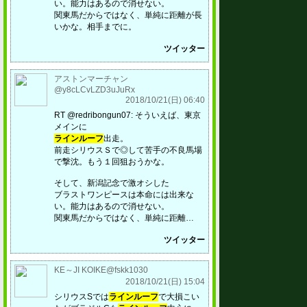
い。能力はあるので消せない。
関東馬だからではなく、単純に距離が長
いかな。相手までに。
ツイッター
アストンマーチャン
@y8cLCvLZD3uJuRx
2018/10/21(日) 06:40
RT @redribongun07: そういえば、東京
メインに
ラインルーフ
出走。
前走シリウスＳで◎して苦手の不良馬場
で撃沈。もう１回狙おうかな。
そして、新潟記念で激オシした
ブラストワンピースは本命には出来な
い。能力はあるので消せない。
関東馬だからではなく、単純に距離…
ツイッター
KE～JI KOIKE@fskk1030
2018/10/21(日) 15:04
シリウスSでは
ラインルーフ
で大損こい