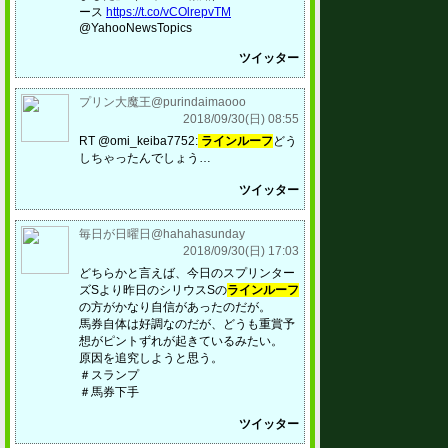
ース
https://t.co/vCOlrepvTM
@YahooNewsTopics
ツイッター
プリン大魔王@purindaimaooo
2018/09/30(日) 08:55
RT @omi_keiba7752:
ラインルーフ
どう
しちゃったんでしょう…
ツイッター
毎日が日曜日@hahahasunday
2018/09/30(日) 17:03
どちらかと言えば、今日のスプリンター
ズSより昨日のシリウスSの
ラインルーフ
の方がかなり自信があったのだが。
馬券自体は好調なのだが、どうも重賞予
想がピントずれが起きているみたい。
原因を追究しようと思う。
＃スランプ
＃馬券下手
ツイッター