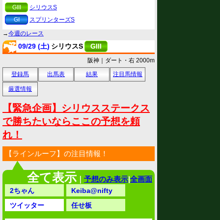
GIII
シリウスS
GI
スプリンターズS
→
今週のレース
09/29 (土)
シリウスS
GIII
阪神｜ダート・右 2000m
登録馬
出馬表
結果
注目馬情報
厳選情報
【緊急企画】シリウスステークス
で勝ちたいならここの予想を頼
れ！
【ラインルーフ】の注目情報！
全て表示
｜
予想のみ表示
|
全画面
2ちゃん
Keiba@nifty
ツイッター
任せ板