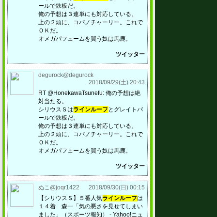
ールで鉄板だ。
俺の予想は３連単にも対応している。
上の２頭に、コパノチャーリー。これで
ＯＫだ。
オメガパフュームを買う奴は馬鹿。
ツイッター
degurock@degurock
2018/09/29(土) 20:43
RT @HonekawaTsunefu: 俺の予想は絶
対当たる。
シリウスＳは
ラインルーフ
とグレイトパ
ールで鉄板だ。
俺の予想は３連単にも対応している。
上の２頭に、コパノチャーリー。これで
ＯＫだ。
オメガパフュームを買う奴は馬鹿。
ツイッター
ぬこ@joqr1422
2018/09/30(日) 00:15
【シリウスＳ】５番人気
ラインルーフ
は
１４着 森一「気の悪さを見せてしまい
ました」（スポーツ報知） - Yahoo!ニュ