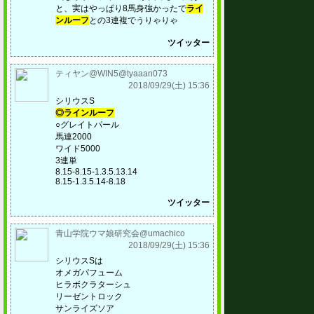
と、実はやっぱり8馬身強かったで
ライ
ンルーフ
との3連複でうりゃりゃ
ツイッター
ティヤン@WIN5@tyaaan073
2018/09/29(土) 15:36
シリウスS
◎ラインルーフ
○グレイトパール
馬連2000
ワイド5000
3連単
8.15-8.15-1.3.5.13.14
8.15-1.3.5.14-8.18
ツイッター
青山学院ウマ娘研究会@umachico
2018/09/29(土) 15:36
シリウスSは
オメガパフューム
ヒラボクラターシュ
リーゼントロック
サンライズソア