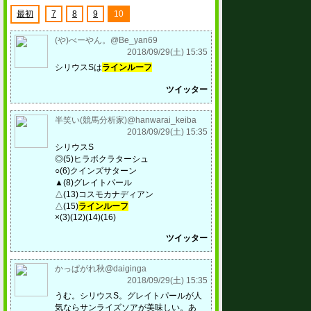
最初
7
8
9
10
(や)べーやん。@Be_yan69
2018/09/29(土) 15:35
シリウスSは
ラインルーフ
ツイッター
半笑い(競馬分析家)@hanwarai_keiba
2018/09/29(土) 15:35
シリウスS
◎(5)ヒラボクラターシュ
○(6)クインズサターン
▲(8)グレイトパール
△(13)コスモカナディアン
△(15)
ラインルーフ
×(3)(12)(14)(16)
ツイッター
かっぱがれ秋@daiginga
2018/09/29(土) 15:35
うむ。シリウスS。グレイトパールが人
気ならサンライズソアが美味しい。あ