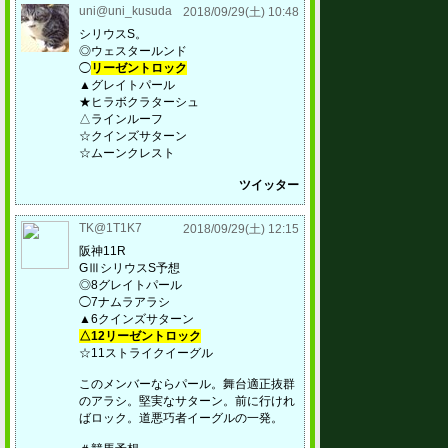
uni@uni_kusuda
2018/09/29(土) 10:48
シリウスS。
◎ウェスタールンド
◯
リーゼントロック
▲グレイトパール
★ヒラボクラターシュ
△ラインルーフ
☆クインズサターン
☆ムーンクレスト
ツイッター
TK@1T1K7
2018/09/29(土) 12:15
阪神11R
GⅢシリウスS予想
◎8グレイトパール
◯7ナムラアラシ
▲6クインズサターン
△12リーゼントロック
☆11ストライクイーグル
このメンバーならパール。舞台適正抜群
のアラシ。堅実なサターン。前に行けれ
ばロック。道悪巧者イーグルの一発。