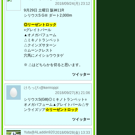
2018/09/24(月) 23:12
9月29日 土曜日 阪神11R
シリウスS GⅢ ダート2,000m
◎リーゼントロック
○グレイトパール
▲オメガパフューム
△ミキノトランペット
△クインズサターン
☆ムーンクレスト
穴馬にメイショウウタゲ
※ △はどちらかを切ると思います。
ツイッター
けろっぴ♪@kerrroppi
2018/09/27(木) 21:06
シリウスS(GIII)◎ミキノトランペット○
オメガパフューム▲グレイトパール△サ
ンライズソア
☆リーゼントロック
ツイッター
Yuta@ALaddin920
2018/09/28(金) 13:33