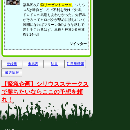
福島民友C:
◎リーゼントロック
。シリウ
スSは勝負どころで不利を受けて失速。
ドロドロの馬場もあわなかった。先行馬
がそろってヒロボクが早めに潰しにいく
展開になればマリーンSのような感じで
差し手これるはず。単複と枠連5-8 三連
複9,14-full
ツイッター
登録馬
出馬表
結果
注目馬情報
厳選情報
【緊急企画】シリウスステークス
で勝ちたいならここの予想を頼
れ！