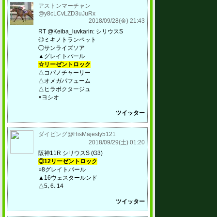
アストンマーチャン
@y8cLCvLZD3uJuRx
2018/09/28(金) 21:43
RT @Keiba_luvkarin: シリウスS
◎ミキノトランペット
◯サンライズソア
▲グレイトパール
☆リーゼントロック
△コパノチャーリー
△オメガパフューム
△ヒラボクタージュ
×ヨシオ
ツイッター
ダイビング@HisMajesty5121
2018/09/29(土) 01:20
阪神11R シリウスS (G3)
◎12リーゼントロック
○8グレイトパール
▲16ウェスタールンド
△5､6､14
ツイッター