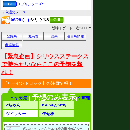
GI
スプリンターズS
→
今週のレース
09/29 (土)
シリウスS
GIII
阪神｜ダート・右 2000m
登録馬
出馬表
結果
注目馬情報
厳選情報
【緊急企画】シリウスステークス
で勝ちたいならここの予想を頼
れ！
【リーゼントロック】の注目情報！
予想のみ表示
全て表示
｜
|
全画面
2ちゃん
Keiba@nifty
ツイッター
任せ板
のぶかっちゃん@avjEROdBHej1N0M