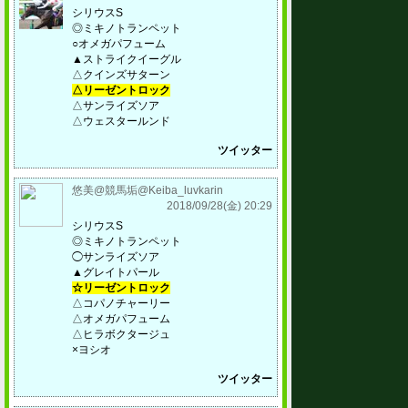
シリウスS
◎ミキノトランペット
○オメガパフューム
▲ストライクイーグル
△クインズサターン
△リーゼントロック
△サンライズソア
△ウェスタールンド
ツイッター
悠美@競馬垢@Keiba_luvkarin
2018/09/28(金) 20:29
シリウスS
◎ミキノトランペット
◯サンライズソア
▲グレイトパール
☆リーゼントロック
△コパノチャーリー
△オメガパフューム
△ヒラボクタージュ
×ヨシオ
ツイッター