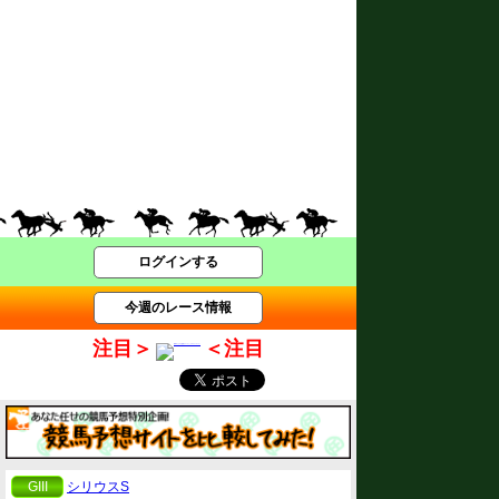
ログインする
今週のレース情報
注目＞
＜注目
GIII
シリウスS