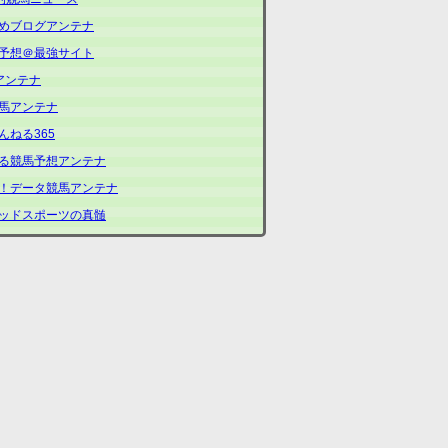
めブログアンテナ
予想＠最強サイト
Pアンテナ
馬アンテナ
んねる365
る競馬予想アンテナ
！データ競馬アンテナ
ッドスポーツの真髄