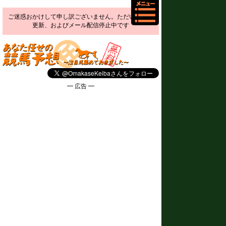
ご迷惑おかけして申し訳ございません。ただいま予想
更新、およびメール配信停止中です
━ 広告 ━