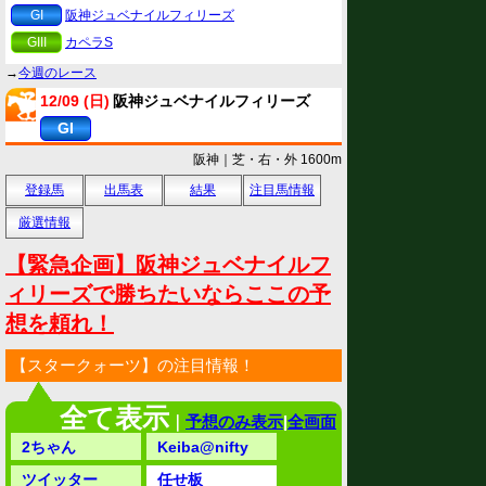
GI
阪神ジュベナイルフィリーズ
GIII
カペラS
→
今週のレース
12/09 (日)
阪神ジュベナイルフィリーズ
GI
阪神｜芝・右・外 1600m
登録馬
出馬表
結果
注目馬情報
厳選情報
【緊急企画】阪神ジュベナイルフ
ィリーズで勝ちたいならここの予
想を頼れ！
【スタークォーツ】の注目情報！
全て表示
｜
予想のみ表示
|
全画面
2ちゃん
Keiba@nifty
ツイッター
任せ板