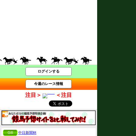
ログインする
今週のレース情報
注目＞
＜注目
GIII
中日新聞杯