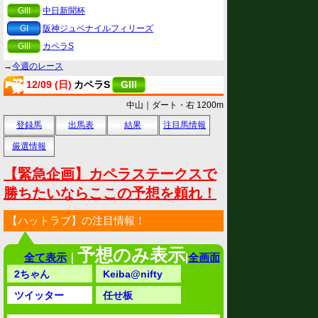
GIII
中日新聞杯
GI
阪神ジュベナイルフィリーズ
GIII
カペラS
→
今週のレース
12/09 (日)
カペラS
GIII
中山｜ダート・右 1200m
登録馬
出馬表
結果
注目馬情報
厳選情報
【緊急企画】カペラステークスで
勝ちたいならここの予想を頼れ！
【ハットラブ】の注目情報！
予想のみ表示
全て表示
｜
|
全画面
2ちゃん
Keiba@nifty
ツイッター
任せ板