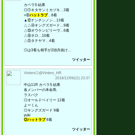
カペラS 結果
◎①キタサンミカヅキ…3着
○⑧
ハットラブ
…8着
▲⑫ナンチンノン…13着
△△④キングズガード…9着
△⑬オウケンビリーヴ…6着
△⑨ネロ…10着
△⑤タテヤマ…4着
◎は3着も相手が2頭共抜け…
ツイッター
Vinters◎@Vinters_HR
2018/12/09(日) 23:37
中山11R カペラS 結果
各メンバーの本命馬
ラスパク
◎オールドベイリー 12着
よーくん
◎キングズガード 9着
yuki
◎ハットラブ
8着
ツイッター