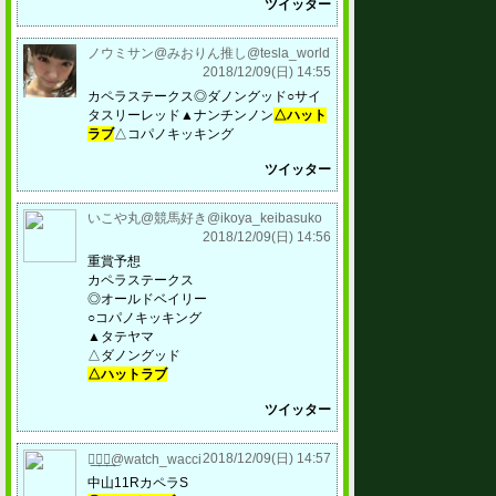
ツイッター
ノウミサン@みおりん推し@tesla_world
2018/12/09(日) 14:55
カペラステークス◎ダノングッド○サイ
タスリーレッド▲ナンチンノン
△ハット
ラブ
△コパノキッキング
ツイッター
いこや丸@競馬好き@ikoya_keibasuko
2018/12/09(日) 14:56
重賞予想
カペラステークス
◎オールドベイリー
○コパノキッキング
▲タテヤマ
△ダノングッド
△ハットラブ
ツイッター
2018/12/09(日) 14:57
わ͢っ͢ち͢@watch_wacci
中山11RカペラS