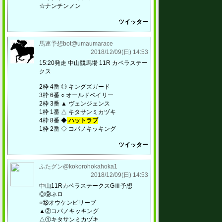
☆ナンチンノン
ツイッター
馬連予想bot@umaumarace
2018/12/09(日) 14:53
15:20発走 中山競馬場 11R カペラステー
クス
2枠 4番 ◎ キングズガード
3枠 6番 ○ オールドベイリー
2枠 3番 ▲ ヴェンジェンス
1枠 1番 △ キタサンミカヅキ
4枠 8番 ◆
ハットラブ
1枠 2番 ◇ コパノキッキング
ツイッター
ふたグン@kokorohokahoka1
2018/12/09(日) 14:53
中山11RカペラステークスGⅢ予想
◎⑨ネロ
○⑬オウケンビリーブ
▲②コパノキッキング
△①キタサンミカヅキ