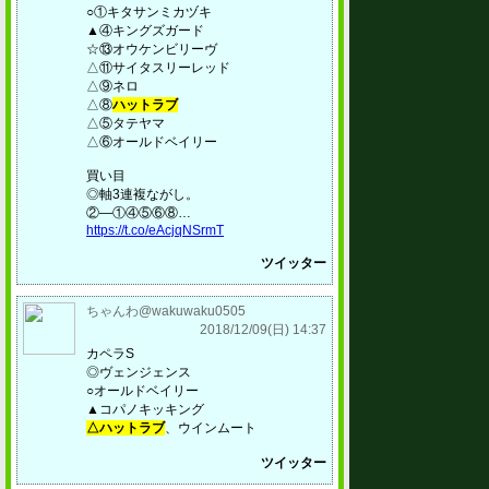
○①キタサンミカヅキ
▲④キングズガード
☆⑬オウケンビリーヴ
△⑪サイタスリーレッド
△⑨ネロ
△⑧
ハットラブ
△⑤タテヤマ
△⑥オールドベイリー
買い目
◎軸3連複ながし。
②―①④⑤⑥⑧…
https://t.co/eAcjqNSrmT
ツイッター
ちゃんわ@wakuwaku0505
2018/12/09(日) 14:37
カペラS
◎ヴェンジェンス
○オールドベイリー
▲コパノキッキング
△ハットラブ
、ウインムート
ツイッター