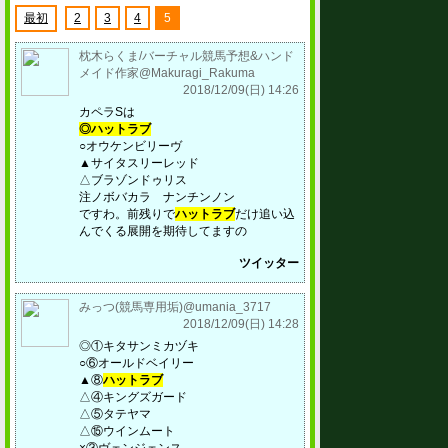
最初
2
3
4
5
枕木らくま/バーチャル競馬予想&ハンド
メイド作家@Makuragi_Rakuma
2018/12/09(日) 14:26
カペラSは
◎ハットラブ
○オウケンビリーヴ
▲サイタスリーレッド
△ブラゾンドゥリス
注ノボバカラ ナンチンノン
ですわ。前残りで
ハットラブ
だけ追い込
んでくる展開を期待してますの
ツイッター
みっつ(競馬専用垢)@umania_3717
2018/12/09(日) 14:28
◎①キタサンミカヅキ
○⑥オールドベイリー
▲⑧
ハットラブ
△④キングズガード
△⑤タテヤマ
△⑮ウインムート