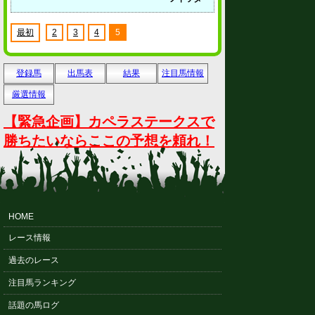
最初
2
3
4
5
登録馬
出馬表
結果
注目馬情報
厳選情報
【緊急企画】カペラステークスで
勝ちたいならここの予想を頼れ！
HOME
レース情報
過去のレース
注目馬ランキング
話題の馬ログ