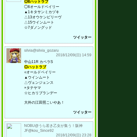
◎8ハットラブ
◯6オールドベイリー
▲1キタサンミカヅキ
△13オウケンビリーヴ
△15ウインムート
☆7ダノングッド
ツイッター
silvia@silvia_gozaru
2018/12/09(日) 14:59
中山11R カペラS
◎ハットラブ
○オールドベイリー
▲ウインムート
△ヴェンジェンス
×タテヤマ
☆ヒカリブランデー
大外の江田照こいやあ！
ツイッター
NOBU@うら若き乙女が集う！阪神
JF@kou_Since92
2018/12/09(日) 23:28