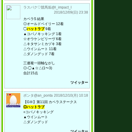
ラスパク♡競馬垢@l_impact_l
2018/12/09(日) 23:38
カペラS 結果
◎オールドベイリー 12着
◯
ハットラブ
9着
▲コパノキッキング 1着
☆オウケンビリーヴ 6着
△キタサンミカヅキ 3着
△ウインムート 11着
△ダノングッド 7着
三連複一頭軸ながし
◎-◯▲☆△(1〜3)
合計15点
ツイッター
ポンタ@an_ponta
2018/12/10(月) 10:18
【GⅢ】第11回 カペラステークス
◎ハットラブ
○コパノキッキング
▲ウインムート
△ダノングッド
ツイッター