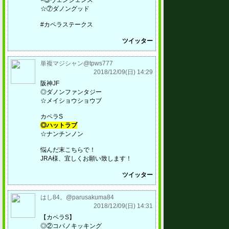
×③ヴェンジェンス
☆⑦ダノングッド
#カペラステークス
ツイッター
単複マジシャン@tpws777
2018/12/09(日) 14:29
阪神JF
◎ダノンファンタジー
☆メイショウショウブ
カペラS
◎ハットラブ
☆ナンチンノン
悩んだ末こちらで！
JRA様、宜しくお願い致します！
ツイッター
はし84。@parusakuma84
2018/12/09(日) 14:31
【カペラS】
◎②コパノキッキング