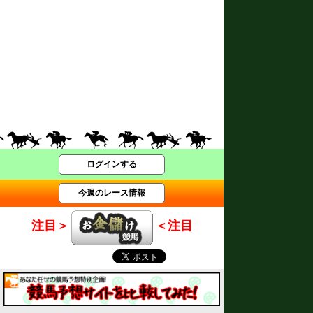
ログインする
今週のレース情報
注目＞
＜注目