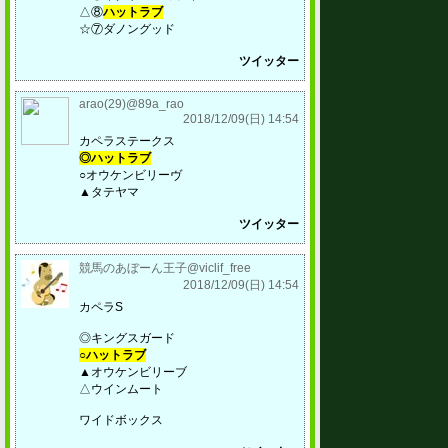
△⑧
ハットラブ
☆⑦ダノングッド
ツイッター
arao(29)@89a_rao
2018/12/09(日) 14:54
カペラステークス
◎ハットラブ
○オウケンビリーヴ
▲タテヤマ
ツイッター
競馬のあぼーん王子@viclif_free
2018/12/09(日) 14:54
カペラS
◎キングスガード
○ハットラブ
▲オウケンビリーブ
△ウインムート
ワイドボックス