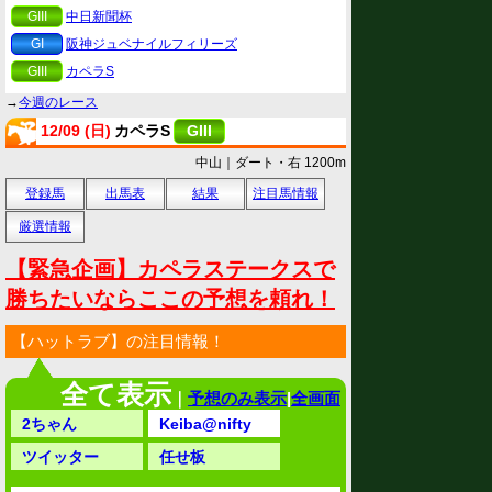
GIII
中日新聞杯
GI
阪神ジュベナイルフィリーズ
GIII
カペラS
→
今週のレース
12/09 (日)
カペラS
GIII
中山｜ダート・右 1200m
登録馬
出馬表
結果
注目馬情報
厳選情報
【緊急企画】カペラステークスで
勝ちたいならここの予想を頼れ！
【ハットラブ】の注目情報！
全て表示
｜
予想のみ表示
|
全画面
2ちゃん
Keiba@nifty
ツイッター
任せ板