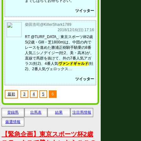
までしばらくお待ち下さい。
ツイッター
柴田浩司@KillerShark1789
2018/12/16(日) 17:16
RT @TURF_DATA_: 東京スポーツ杯2歳
S(2歳・GIII・芝1800m)は、中団の内で
レースを進めた勝浦正樹騎手騎乗の8番
人気ニシノデイジー(牡2、美・高木)が、
直線で馬群を抜けて、外の7番人気アガ
ラス(牡2)、4番人気
ヴァンドギャルド
(牡
2)、2番人気ヴェロックス…
ツイッター
最初
3
4
5
6
登録馬
出馬表
結果
注目馬情報
厳選情報
【緊急企画】東京スポーツ杯2歳