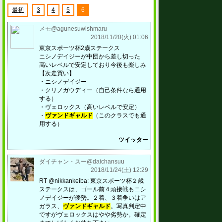
最初
3
4
5
6
メモ@agunesuwishmaru
2018/11/20(火) 01:06
東京スポーツ杯2歳ステークス
ニシノデイジーが中団から差し切った
高いレベルで安定しており今後も楽しみ
【次走買い】
・ニシノデイジー
・クリノガウディー（自己条件なら通用
する）
・ヴェロックス（高いレベルで安定）
・
ヴァンドギャルド
（このクラスでも通
用する）
ツイッター
ダイチャン・スー@daichansuu
2018/11/24(土) 12:29
RT @nikkankeiba: 東京スポーツ杯２歳
ステークスは、ゴール前４頭接戦もニシ
ノデイジーが優勢。２着、３着争いはア
ガラス、
ヴァンドギャルド
。写真判定中
ですがヴェロックスはやや劣勢か。確定