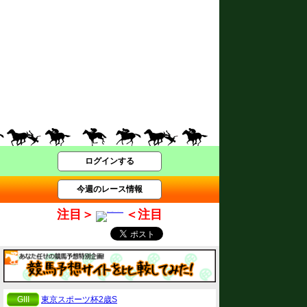
ログインする
今週のレース情報
注目＞
＜注目
GIII
東京スポーツ杯2歳S