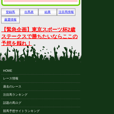
登録馬
出馬表
結果
注目馬情報
厳選情報
【緊急企画】東京スポーツ杯2歳
ステークスで勝ちたいならここの
予想を頼れ！
HOME
レース情報
過去のレース
注目馬ランキング
話題の馬ログ
競馬予想サイトランキング