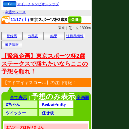
GI
マイルチャンピオンシップ
→
今週のレース
11/17 (土)
東京スポーツ杯2歳S
GIII
東京｜芝・左 1800m
登録馬
出馬表
結果
注目馬情報
厳選情報
【緊急企画】東京スポーツ杯2歳
ステークスで勝ちたいならここの
予想を頼れ！
【アドマイヤスコール】の注目情報！
予想のみ表示
全て表示
｜
|
全画面
2ちゃん
Keiba@nifty
ツイッター
任せ板
まだデータはありません