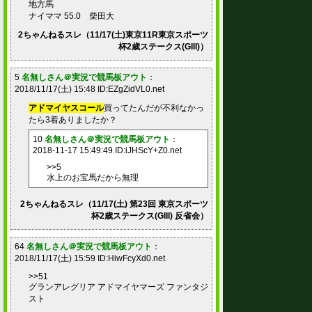
地方馬
ナイママ 55.0 柴田大
2ちゃんねるスレ（11/17(土)東京11R東京スポーツ
杯2歳ステークス(GIII)）
5
名無しさん＠実況で競馬板アウト
：
2018/11/17(土) 15:48 ID:EZgZidVL0.net
アドマイヤスコール
買ってたんだが不利なかっ
たら3着ありましたか？
10
名無しさん＠実況で競馬板アウト
：
2018-11-17 15:49:49 ID:iJHScY+Z0.net
>>5
水上のお宝馬だから無理
2ちゃんねるスレ（11/17(土) 第23回 東京スポーツ
杯2歳ステークス(GIII) 反省会）
64
名無しさん＠実況で競馬板アウト
：
2018/11/17(土) 15:59 ID:HiwFcyXd0.net
>>51
グランアレグリア アドマイヤマーズ ファンタジ
スト