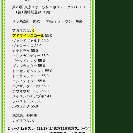
第23回 東京スポーツ杯２歳ステークス(ＧＩＩ
Ｉ) 第1回特別登録 16頭
サラ系2歳 （国際）（指定）オープン 馬齢
アガラス 55.
0
アドマイヤスコール
55.0
ヴァンドギャルド 55.0
ヴェロックス 55.0
カテドラル 55.0
クリノガウディー 55.0
ゴータイミング 55.0
ダノンラスター 55.0
トーセンギムレット 55.0
トーラスジェミニ 55.0
ニシノデイジー 55.0
ハクサンタイヨウ 55.0
ホウオウサーベル 55.0
メイスンハナフブキ 54.0
ラバストーン 55.0
ルヴォルグ 55.0
地方馬、外国馬
ナイママ 55.0
2ちゃんねるスレ（11/17(土)東京11R東京スポーツ