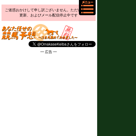
ご迷惑おかけして申し訳ございません。ただいま予想
更新、およびメール配信停止中です
━ 広告 ━