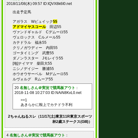
2018/11/08(木) 09:57 ID:IQVX8k6I0.net
出走予定馬
アガラス Wビュイック
55
アドマイヤスコール
田辺55
ヴァンドギャルド Cデムーロ55
ヴェロックス Cルメール55
カテドラル 福永55
クリノガウディー 内田55
ゴータイミング 武豊55
ダノンラスター Jモレイラ55
[地]ナイママ 柴田大55
ニシノデイジー 勝浦55
ホウオウサーベル Mデムーロ55
ルヴォルグ Rムーア55
20
名無しさん＠実況で競馬板アウト
：
2018-11-08 10:27:03 ID:NAiN8KvL0.net
>>1
あきらかに鞍上でカテドラ不利
2ちゃんねるスレ（11/17(土)東京11R東京スポーツ
杯2歳ステークス(GIII)）
4
名無しさん＠実況で競馬板アウト
：