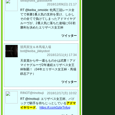
fava@fava_glassstone
2018/12/09(日) 21:17
RT @keiba_omoide: 牝馬三冠レース全
てで単勝1番人気の支持を受け、しかし
その全てで負けてしまったアドマイヤグ
ルーヴが、2番人気に落ちた途端にG1初
勝利を決めたエリザベス女王杯
ツイッター
競馬実況＆本馬場入場
bot@keiba_jikkyobot
2018/12/11(火) 17:34
天皇賞から中一週もものかは武豊！アド
マイヤグルーヴ2年連続エリザベス女王
杯制覇！（04年エリザベス女王杯・馬場
鉄志アナ）
ツイッター
RINOT@rinotsuji
2018/12/17(月) 10:02
RT @rinotsuji: エリザベス女王杯、パド
ックで騎手を待ちじっとしている
アドマ
イヤリード
。
https://t.co/xGzbrTnfug