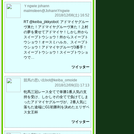
Ｙngwie johann
malmsteen@JohannYngwie
2018/12/08(土) 16:52
RT @keiba_jikkyobot: アドマイヤグルー
ヴ来た！アドマイヤグルーヴ来た！上村
の夢を乗せてアドマイヤ！しかし外から
スイープトウショウ！外からスイープト
ウショウ！オースミハルカ、スイープト
ウショウ！アドマイヤグルーヴ3番手！
スイープトウショウ！スイープトウショ
ウで…
ツイッター
競馬の思い出bot@keiba_omoide
2018/12/09(日) 17:13
牝馬三冠レース全てで単勝1番人気の支
持を受け、しかしその全てで負けてしま
ったアドマイヤグルーヴが、2番人気に
落ちた途端にG1初勝利を決めたエリザベ
ス女王杯
ツイッター