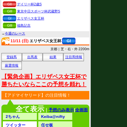
GII
デイリー杯2歳S
GIII
東京中日スポーツ杯武蔵野S
GI
エリザベス女王杯
GIII
福島記念
→
今週のレース
11/11 (日)
エリザベス女王杯
GI
京都｜芝・右・外 2200m
登録馬
出馬表
結果
注目馬情報
厳選情報
【緊急企画】エリザベス女王杯で
勝ちたいならここの予想を頼れ！
【アドマイヤリード】の注目情報！
全て表示
｜
予想のみ表示
|
全画面
2ちゃん
Keiba@nifty
ツイッター
任せ板