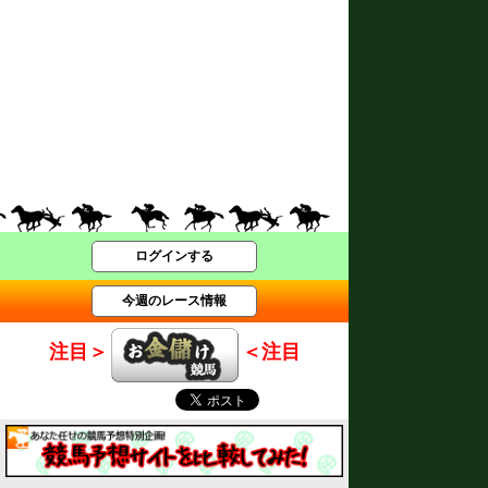
ログインする
今週のレース情報
注目＞
＜注目