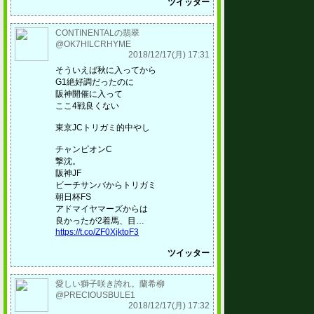
ツイッター
CONTINENTALの翡翠
@OK7HILCRHYME
2018/12/17(月) 17:31
そういえば秋に入ってから
G1絶好調だったのに
阪神開催に入って
ここ4戦良くない
東京JCトリガミ的中やし
チャンピオンC
撃沈。
阪神JF
ビーチサンバからトリガミ
朝日杯FS
アドマイヤマーズからは
良かったが2着馬、目…
https://t.co/ZF0XjktoF3
ツイッター
愛しい獅子咲き誇れ。蘭希柳
@PRECIOUSBULE1
2018/12/17(月) 17:32