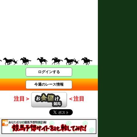
ログインする
今週のレース情報
注目＞
＜注目