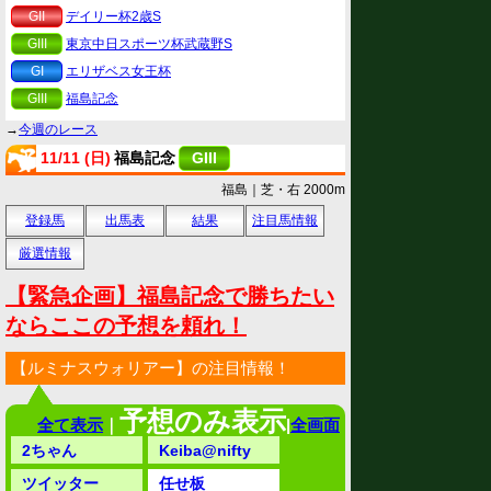
GII
デイリー杯2歳S
GIII
東京中日スポーツ杯武蔵野S
GI
エリザベス女王杯
GIII
福島記念
→
今週のレース
11/11 (日)
福島記念
GIII
福島｜芝・右 2000m
登録馬
出馬表
結果
注目馬情報
厳選情報
【緊急企画】福島記念で勝ちたい
ならここの予想を頼れ！
【ルミナスウォリアー】の注目情報！
予想のみ表示
全て表示
｜
|
全画面
2ちゃん
Keiba@nifty
ツイッター
任せ板