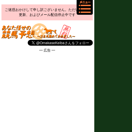
ご迷惑おかけして申し訳ございません。ただいま予想
更新、およびメール配信停止中です
━ 広告 ━