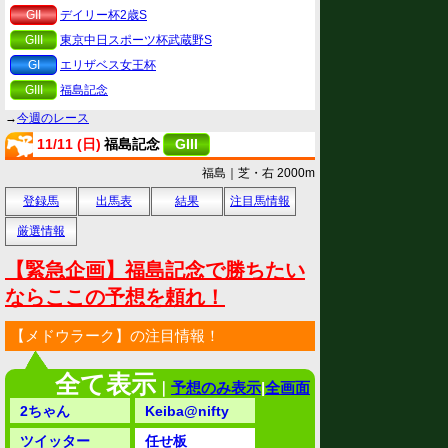
GII
デイリー杯2歳S
GIII
東京中日スポーツ杯武蔵野S
GI
エリザベス女王杯
GIII
福島記念
→
今週のレース
11/11 (日)
福島記念
GIII
福島｜芝・右 2000m
登録馬
出馬表
結果
注目馬情報
厳選情報
【緊急企画】福島記念で勝ちたい
ならここの予想を頼れ！
【メドウラーク】の注目情報！
全て表示
｜
予想のみ表示
|
全画面
2ちゃん
Keiba@nifty
ツイッター
任せ板