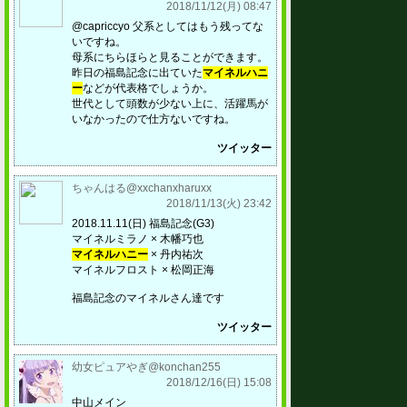
2018/11/12(月) 08:47
@capriccyo 父系としてはもう残ってな
いですね。
母系にちらほらと見ることができます。
昨日の福島記念に出ていた
マイネルハニ
ー
などが代表格でしょうか。
世代として頭数が少ない上に、活躍馬が
いなかったので仕方ないですね。
ツイッター
ちゃんはる@xxchanxharuxx
2018/11/13(火) 23:42
2018.11.11(日) 福島記念(G3)
マイネルミラノ × 木幡巧也
マイネルハニー
× 丹内祐次
マイネルフロスト × 松岡正海
福島記念のマイネルさん達です
ツイッター
幼女ピュアやぎ@konchan255
2018/12/16(日) 15:08
中山メイン