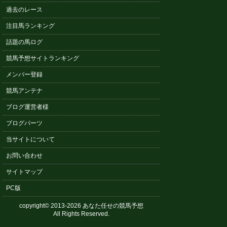
過去のレース
注目馬ランキング
話題の馬ログ
競馬予想サイトランキング
メンバー登録
競馬アンテナ
ブログ運営者様
ブログパーツ
当サイトについて
お問い合わせ
サイトマップ
PC版
copyright© 2013-2026 あなた任せの競馬予想
All Rights Reserved.