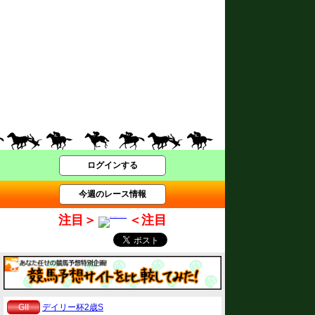
ログインする
今週のレース情報
注目＞
＜注目
GII
デイリー杯2歳S