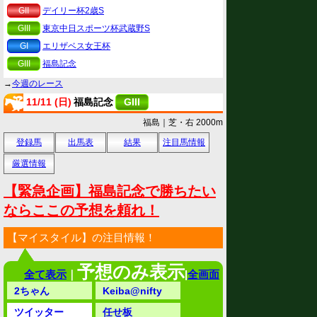
GII
デイリー杯2歳S
GIII
東京中日スポーツ杯武蔵野S
GI
エリザベス女王杯
GIII
福島記念
→
今週のレース
11/11 (日)
福島記念
GIII
福島｜芝・右 2000m
登録馬
出馬表
結果
注目馬情報
厳選情報
【緊急企画】福島記念で勝ちたい
ならここの予想を頼れ！
【マイスタイル】の注目情報！
予想のみ表示
全て表示
｜
|
全画面
2ちゃん
Keiba@nifty
ツイッター
任せ板