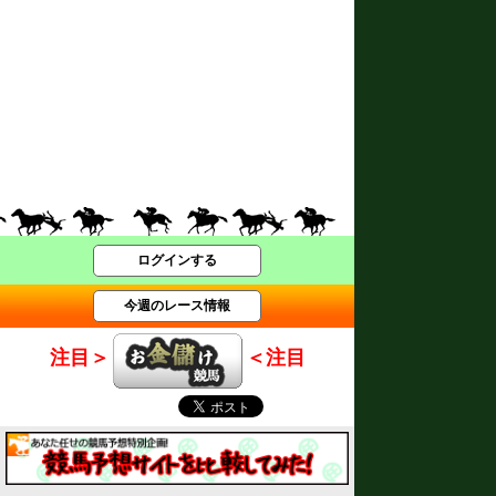
ログインする
今週のレース情報
注目＞
＜注目