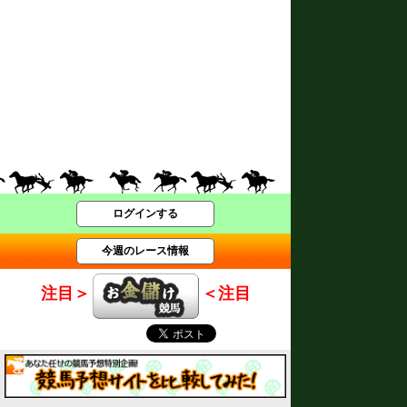
ログインする
今週のレース情報
注目＞
＜注目