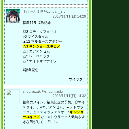
ずにゃん３世@zunyan_3rd
2018/11/11(日) 14:29
福島11R 福島記念
◎2 スティッフェリオ
○6 マイスタイル
▲12 マルターズアポジー
☆3 キンショーユキヒメ
△1 エアアンセム
△5 レトロロック
△7 ナイトオブナイツ
#福島記念
ツイッター
shou/yuzuki@shoumizuki
2018/11/11(日) 14:32
福島のメイン、福島記念の予想。◎マイ
スタイル、○エアアンセム、▲メドウラ
ーク、△スティッフェリオ、×
キンショ
ーユキヒメ
で。メドウラーク人気無さす
ぎな気がして… #keiba