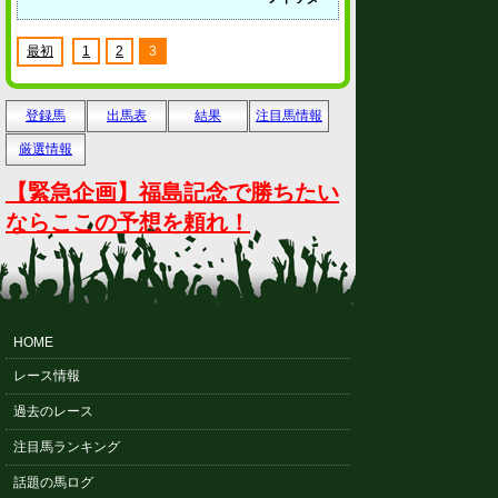
最初
1
2
3
登録馬
出馬表
結果
注目馬情報
厳選情報
【緊急企画】福島記念で勝ちたい
ならここの予想を頼れ！
HOME
レース情報
過去のレース
注目馬ランキング
話題の馬ログ