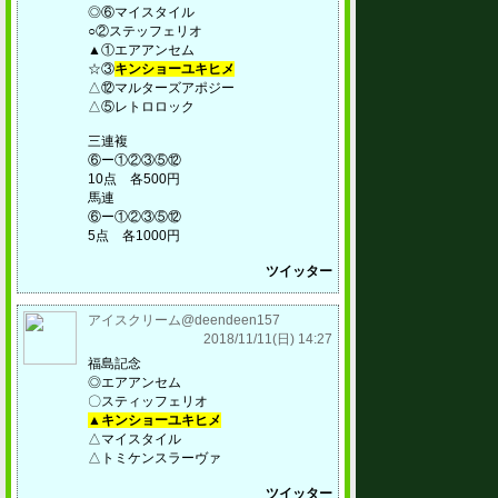
◎⑥マイスタイル
○②ステッフェリオ
▲①エアアンセム
☆③
キンショーユキヒメ
△⑫マルターズアポジー
△⑤レトロロック
三連複
⑥ー①②③⑤⑫
10点 各500円
馬連
⑥ー①②③⑤⑫
5点 各1000円
ツイッター
アイスクリーム@deendeen157
2018/11/11(日) 14:27
福島記念
◎エアアンセム
〇スティッフェリオ
▲キンショーユキヒメ
△マイスタイル
△トミケンスラーヴァ
ツイッター