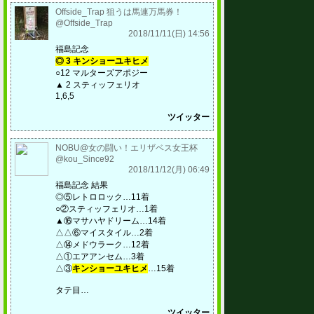
Offside_Trap 狙うは馬連万馬券！
@Offside_Trap
2018/11/11(日) 14:56
福島記念
◎ 3 キンショーユキヒメ
○12 マルターズアポジー
▲ 2 スティッフェリオ
1,6,5
ツイッター
NOBU@女の闘い！エリザベス女王杯
@kou_Since92
2018/11/12(月) 06:49
福島記念 結果
◎⑤レトロロック…11着
○②スティッフェリオ…1着
▲⑯マサハヤドリーム…14着
△△⑥マイスタイル…2着
△⑭メドウラーク…12着
△①エアアンセム…3着
△③
キンショーユキヒメ
…15着
タテ目…
ツイッター