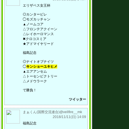
エリザベス女王杯
◎カンタービレ
◯モズカッチャン
▲ノームコア
△フロンテアクイーン
△レイホーロマンス
✖︎クロコスミア
★アドマイヤリード
福島記念
◎ナイトオブナイツ
◯
キンショーユキヒメ
▲エアアンセム
△トーセンビクトリー
△メドウラーク
で勝負！
ツイッター
まぁくん(国際交流連合)@vellfire__mk
2018/11/11(日) 14:09
福島記念