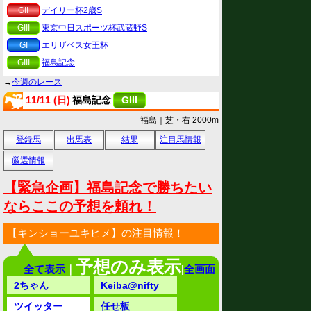
GII
デイリー杯2歳S
GIII
東京中日スポーツ杯武蔵野S
GI
エリザベス女王杯
GIII
福島記念
→
今週のレース
11/11 (日)
福島記念
GIII
福島｜芝・右 2000m
登録馬
出馬表
結果
注目馬情報
厳選情報
【緊急企画】福島記念で勝ちたい
ならここの予想を頼れ！
【キンショーユキヒメ】の注目情報！
予想のみ表示
全て表示
｜
|
全画面
2ちゃん
Keiba@nifty
ツイッター
任せ板