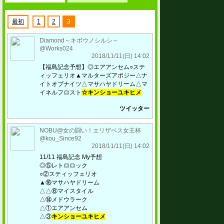
最初
1
2
3
Diamond～キボウノシルシ～
@Works024
2018/11/11(日) 14:02
【福島記念予想】◎エアアンセム○ステ
ィッフェリオ▲マルターズアポジー△ナ
イトオブナイツ△マサハヤドリーム△マ
イネルフロスト
☆キンショーユキヒメ
ツイッター
NOBU@女の闘い！エリザベス女王杯
@kou_Since92
2018/11/11(日) 14:02
11/11 福島記念 My予想
◎⑤レトロロック
○②スティッフェリオ
▲⑯マサハヤドリーム
△△⑥マイスタイル
△⑭メドウラーク
△①エアアンセム
△③
キンショーユキヒメ