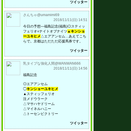
ツイッター
さんちゃ@umamimi69
2018/11/11(日) 14:51
今日の予想―福島記念(福島)◎スティッ
フェリオ○ナイトオブナイツ
▲キンショ
ーユキヒメ
△エアアンセム…あえてこち
らで。京都はただただ応援馬券です。
ツイッター
乳タイプな強化人間@WANWAN666
2018/11/11(日) 14:56
福島記念
◎エアアンセム
◯
キンショーユキヒメ
▲スティッフェリオ
注メドウラーク
△マサハヤドリーム
△マイネルハニー
△トーセンビクトリー
ツイッター