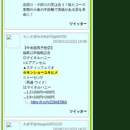
右回り・小回りの芝は合う！似たコース
形態の小倉の中距離で実績がある⑤を本
命に！
ツイッター
ヨシオ@svJnbqVXgp8zOSi
2018/11/11(日) 14:06
【中央競馬予想②】
福島11R福島記念
◎マイネルハニー
○エアアンセム
▲スティッフェリオ
☆キンショーユキヒメ
☆トーセンV
〈馬連-ワイド〉
11マイネルハニー
→1.2×200円×400円
→3.9×100円×200円
〈…
https://t.co/VZ26bE5fb5
ツイッター
大赤字@staygold551125
2018/11/11(日) 14:07