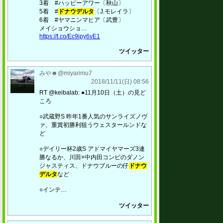
3着 #ハッピーアワー〔秋山〕
5着 #
ドナウデルタ
〔J.モレイラ〕
6着 #ヤマニンマヒア〔武豊〕
メイショウショ…
https://t.co/Ec9ipy6vE1
ツイッター
みや☻@miyarimu7
2018/11/11(日) 08:56
RT @keibalab: ●11月10日（土）の見ど
ころ
○武蔵野S 昨年1番人気のサンライズノヴ
ァ、重賞初勝利狙うウェスタールンドな
ど
○デイリー杯2歳S アドマイヤマーズ3連
勝なるか、川田×中内田コンビのダノン
ジャスティス、ドナウブルーの仔
ドナウ
デルタ
など
○インテ…
ツイッター