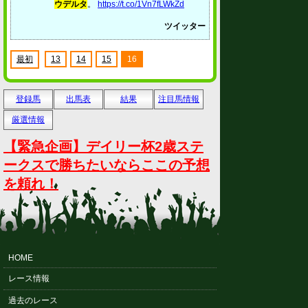
ウデルタ
。
https://t.co/1Vn7fLWkZd
ツイッター
最初
13
14
15
16
登録馬
出馬表
結果
注目馬情報
厳選情報
【緊急企画】デイリー杯2歳ステ
ークスで勝ちたいならここの予想
を頼れ！
HOME
レース情報
過去のレース