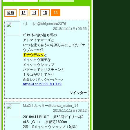
最初
13
14
15
16
↑ま る↑@ichigomaru2376
2018/11/11(日) 06:56
ﾃﾞｲﾘｰ杯2歳S勝ち馬の
アドマイヤマーズと
いつも淀で会うのを楽しみにしてたドナ
ウブルーの仔
ドナウデルタ
と
メイショウ面子な
メイショウショウブ
パドックでクリスチャンと
ミルコが話してたり
面白いパドックやった～♪
https://t.co/h856uM1RX9
ツイッター
MaZi！みっきー@daiwa_major_14
2018/11/11(日) 08:12
2018年11月10日 第53回デイリー杯2
歳S（GⅡ） 京都芝1600ｍ
2着 #メイショウショウブ〔池添〕