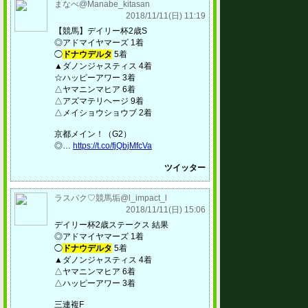
まなべ@Manabe_kitasan
2018/11/11(日) 11:19
【競馬】デイリー杯2歳S
◎アドマイヤマーズ 1着
◯
ドナウデルタ
5着
▲ダノンジャスティス 4着
☆ハッピーアワー 3着
△ヤマニンマヒア 6着
△アズマテリヘージ 9着
△メイショウショウブ 2着
京都メイン！（G2）
◎…
https://t.co/fjQbjMfcVa
ツイッター
ラスパク♡競馬垢@l_impact_l
2018/11/11(日) 15:06
デイリー杯2歳ステークス 結果
◎アドマイヤマーズ 1着
◯
ドナウデルタ
5着
▲ダノンジャスティス 4着
△ヤマニンマヒア 6着
△ハッピーアワー 3着
三連複F