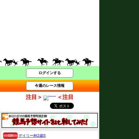
ログインする
今週のレース情報
注目＞
＜注目
GII
デイリー杯2歳S