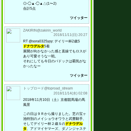
◎-◯▲-◯▲△(1〜2)
合計5点
ツイッター
ZAKIRIN@zakirin_world
2018/11/11(日) 20:27
RT @sora0325yyy: デイリー杯2歳S
ドナウデルタ
5着
展開が向かなかった感と直線でもロスが
あり可愛そうな一戦。
それにしても今日のパドックは覇気がな
かったなー
ツイッター
トップロード@toproad_stream
2018/11/14(水) 02:08
2018年11月10日（土）京都競馬場の馬
風景
この日は９Ｒから撮りました。芝の宝ヶ
池特別のメイショウオワラと武豊騎手、
そしてデイリー杯２歳Ｓの
ドナウデル
タ
、アドマイヤマーズ、ダノンジャステ