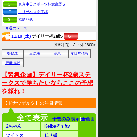
GIII
東京中日スポーツ杯武蔵野S
GI
エリザベス女王杯
GIII
福島記念
→
今週のレース
11/10 (土)
デイリー杯2歳S
GII
京都｜芝・右・外 1600m
登録馬
出馬表
結果
注目馬情報
厳選情報
【緊急企画】デイリー杯2歳ステ
ークスで勝ちたいならここの予想
を頼れ！
【ドナウデルタ】の注目情報！
全て表示
｜
予想のみ表示
|
全画面
2ちゃん
Keiba@nifty
ツイッター
任せ板