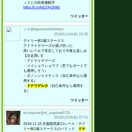
ィスと川田将雅騎手
https://t.co/lvDZ4yZkWc
ツイッター
メモ@agunesuwishmaru
2018/11/14(水) 22:35
デイリー杯2歳ステークス
アドマイヤマーズが逃げ切った
高いレベルで安定しており今後も楽しみ
【次走買い】
・アドマイヤマーズ
・メイショウショウブ（芝でもダートで
も通用しそう）
・ダノンジャスティス（自己条件なら通
用する）
・
ドナウデルタ
（自己条件なら通用す
る）
ツイッター
et-coquine@et_coquine0725
2018/11/16(金) 07:51
2018.11.10 京都競馬第11レース・デイ
リー杯2歳ステークスのパドック、
ドナ