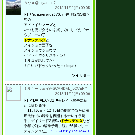
みや☻@miyarimu7
2018/11/11(日) 09:05
RT @ichigomaru2376: ﾃﾞｲﾘｰ杯2歳S勝ち
馬の
アドマイヤマーズと
いつも淀で会うのを楽しみにしてたドナ
ウブルーの仔
ドナウデルタ
と
メイショウ面子な
メイショウショウブ
パドックでクリスチャンと
ミルコが話してたり
面白いパドックやった～♪ https:/…
ツイッター
ミルキーウェイ@SCANDAL_LOVERY
2018/11/11(日) 09:06
RT @DATALAND2: ■モレイラ騎手に新
たに短期免許
11月10日～12月9日の期間で新たに短
期免許での騎乗を再開するモレイラ騎
手。デイリー杯2歳Sの
ドナウデルタ
など
京都で7鞍の騎乗予定。現在56勝でリー
ディング20位。
https://t.co/tyUzXUzX4R