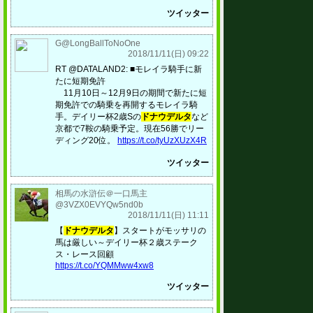
ツイッター
G@LongBallToNoOne
2018/11/11(日) 09:22
RT @DATALAND2: ■モレイラ騎手に新
たに短期免許
11月10日～12月9日の期間で新たに短
期免許での騎乗を再開するモレイラ騎
手。デイリー杯2歳Sの
ドナウデルタ
など
京都で7鞍の騎乗予定。現在56勝でリー
ディング20位。
https://t.co/tyUzXUzX4R
ツイッター
相馬の水滸伝＠一口馬主
@3VZX0EVYQw5nd0b
2018/11/11(日) 11:11
【
ドナウデルタ
】スタートがモッサリの
馬は厳しい～デイリー杯２歳ステーク
ス・レース回顧
https://t.co/YQMMww4xw8
ツイッター