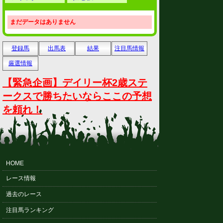
まだデータはありません
登録馬
出馬表
結果
注目馬情報
厳選情報
【緊急企画】デイリー杯2歳ステ
ークスで勝ちたいならここの予想
を頼れ！
HOME
レース情報
過去のレース
注目馬ランキング